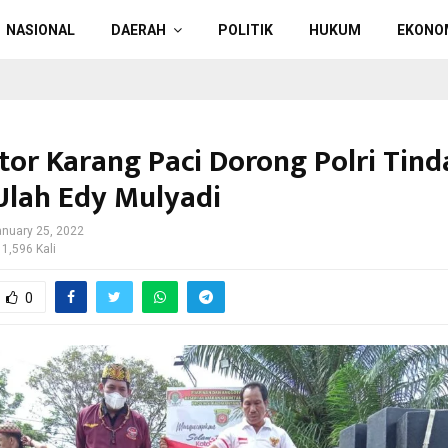
NASIONAL
DAERAH
POLITIK
HUKUM
EKONO
ator Karang Paci Dorong Polri Tind
Ulah Edy Mulyadi
nuary 25, 2022
 1,596 Kali
0