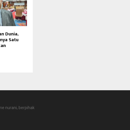
n Dunia,
anya Satu
kan
e nurani, berpihak