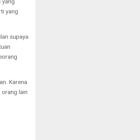
i yang
ti yang
ilan supaya
tuan
seorang
lan. Karena
 orang lain