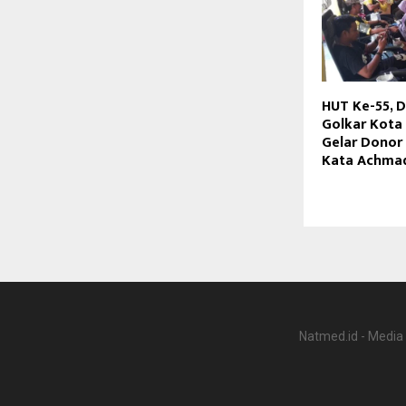
HUT Ke-55, D
Golkar Kota
Gelar Donor 
Kata Achmad
Natmed.id - Media