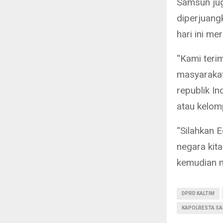
Samsun ju
diperjuang
hari ini me
“Kami terim
masyarakat
republik In
atau kelom
“Silahkan 
negara kit
kemudian m
DPRD KALTIM
KAPOLRESTA S