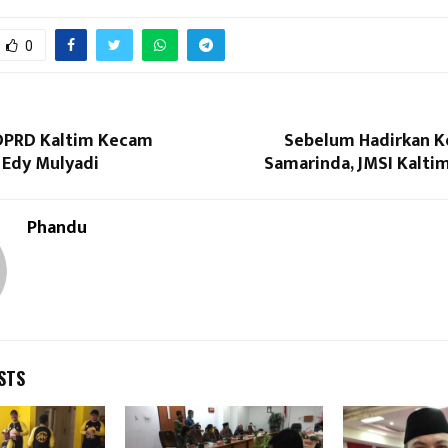
0
 DPRD Kaltim Kecam
Sebelum Hadirkan K
 Edy Mulyadi
Samarinda, JMSI Kalti
Phandu
STS