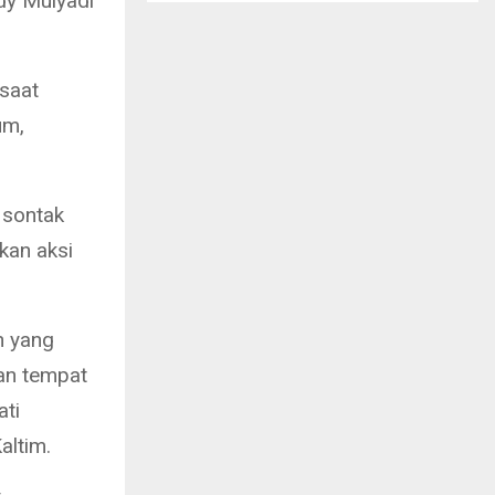
dy Mulyadi
saat
um,
 sontak
kan aksi
n yang
an tempat
ati
altim.