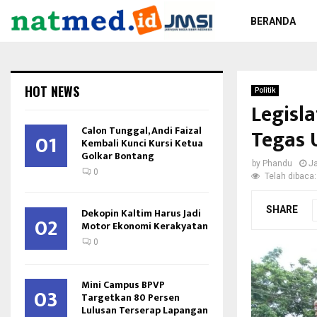
BERANDA
HOT NEWS
Politik
Legisl
Calon Tunggal, Andi Faizal
Tegas 
01
Kembali Kunci Kursi Ketua
Golkar Bontang
by
Phandu
Ja
0
Telah dibaca:
SHARE
Dekopin Kaltim Harus Jadi
02
Motor Ekonomi Kerakyatan
0
Mini Campus BPVP
03
Targetkan 80 Persen
Lulusan Terserap Lapangan