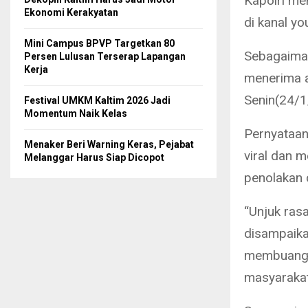
Kapolri me
Ekonomi Kerakyatan
di kanal y
Mini Campus BPVP Targetkan 80
Sebagaiman
Persen Lulusan Terserap Lapangan
Kerja
menerima a
Senin(24/1
Festival UMKM Kaltim 2026 Jadi
Momentum Naik Kelas
Pernyataan
Menaker Beri Warning Keras, Pejabat
viral dan 
Melanggar Harus Siap Dicopot
penolakan 
“Unjuk ras
disampaika
membuang a
masyarakat