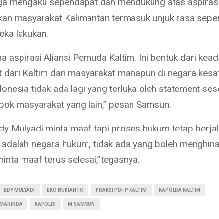
ga mengaku sependapat dan mendukung atas aspiras
kan masyarakat Kalimantan termasuk unjuk rasa seper
reka lakukan.
a aspirasi Aliansi Pemuda Kaltim. Ini bentuk dari kead
 dari Kaltim dan masyarakat manapun di negara kesa
donesia tidak ada lagi yang terluka oleh statement se
pok masyarakat yang lain,” pesan Samsun.
Edy Mulyadi minta maaf tapi proses hukum tetap berja
a adalah negara hukum, tidak ada yang boleh menghina
inta maaf terus selesai,”tegasnya.
EDY MULYADI
EKO BUDIANTO
FRAKSI PDI-P KALTIM
KAPOLDA KALTIM
AMARINDA
KAPOLRI
M SAMSUN