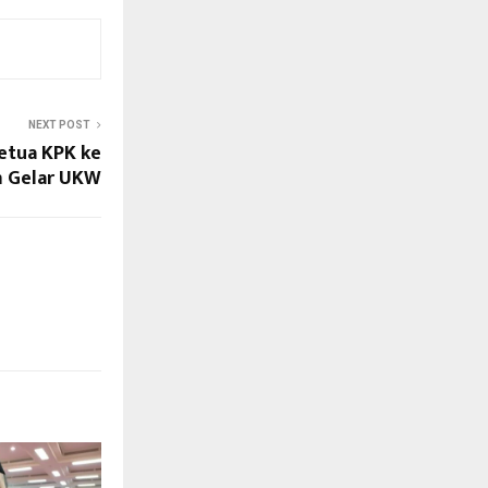
NEXT POST
etua KPK ke
m Gelar UKW