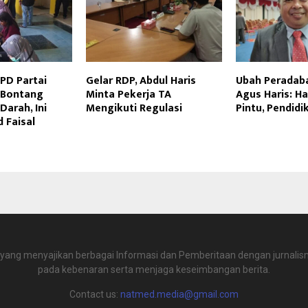
PD Partai
Gelar RDP, Abdul Haris
Ubah Peradaba
 Bontang
Minta Pekerja TA
Agus Haris: H
Darah, Ini
Mengikuti Regulasi
Pintu, Pendidi
 Faisal
 yang menyajikan berbagai Informasi dan Pemberitaan dengan jurnalism
pada kebenaran serta menjaga keseimbangan berita.
Contact us:
natmed.media@gmail.com