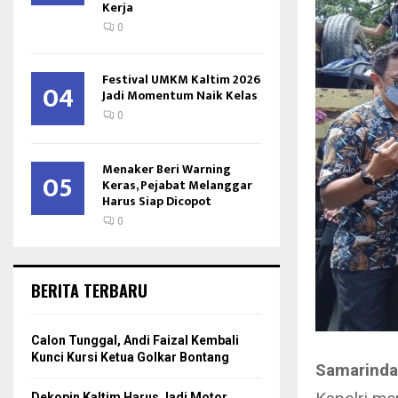
Kerja
0
Festival UMKM Kaltim 2026
04
Jadi Momentum Naik Kelas
0
Menaker Beri Warning
05
Keras, Pejabat Melanggar
Harus Siap Dicopot
0
BERITA TERBARU
Calon Tunggal, Andi Faizal Kembali
Kunci Kursi Ketua Golkar Bontang
Samarinda
Dekopin Kaltim Harus Jadi Motor