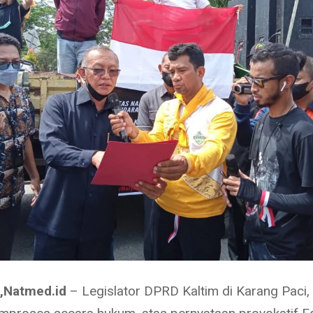
,Natmed.id
– Legislator DPRD Kaltim di Karang Paci,