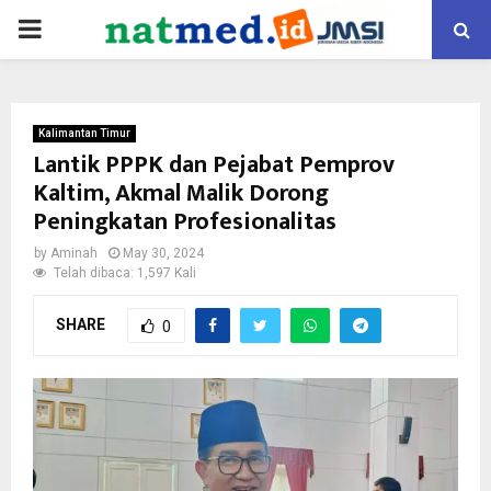
PRIMARY
MENU
Kalimantan Timur
Lantik PPPK dan Pejabat Pemprov
Kaltim, Akmal Malik Dorong
Peningkatan Profesionalitas
by
Aminah
May 30, 2024
Telah dibaca: 1,597 Kali
SHARE
0