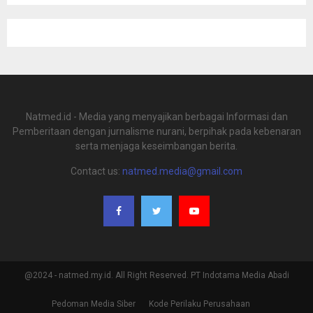
Natmed.id - Media yang menyajikan berbagai Informasi dan
Pemberitaan dengan jurnalisme nurani, berpihak pada kebenaran
serta menjaga keseimbangan berita.
Contact us:
natmed.media@gmail.com
@2024 - natmed.my.id. All Right Reserved. PT Indotama Media Abadi
Pedoman Media Siber
Kode Perilaku Perusahaan