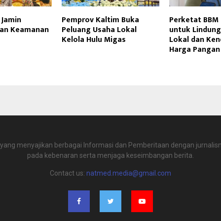
 Jamin
Pemprov Kaltim Buka
Perketat BBM 
dan Keamanan
Peluang Usaha Lokal
untuk Lindung
Kelola Hulu Migas
Lokal dan Ken
Harga Pangan
 yang menyajikan berbagai Informasi dan Pemberitaan dengan jurnalism
pada kebenaran serta menjaga keseimbangan berita.
Contact us:
natmed.media@gmail.com