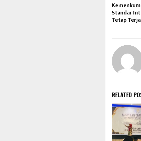
Kemenkumh
Standar In
Tetap Terj
RELATED PO