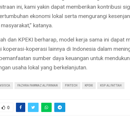
itraan ini, kami yakin dapat memberikan kontribusi sig
ertumbuhan ekonomi lokal serta mengurangi kesenja
 masyarakat,” katanya.
tah dan KPEKI berharap, model kerja sama ini dapat m
i koperasi-koperasi lainnya di Indonesia dalam menin
 pemanfaatan sumber daya keuangan untuk menduku
an usaha lokal yang berkelanjutan.
NSISCA
FAZHRA FAWWAZ AL FIRMAN
FINTECH
KPEKI
KSP AL FATTAH
0