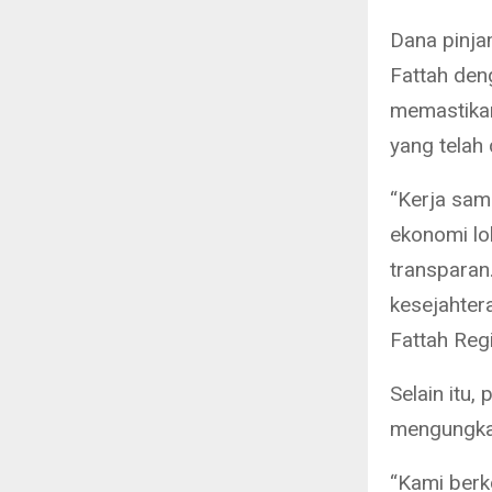
Dana pinja
Fattah deng
memastika
yang telah 
“Kerja sam
ekonomi lo
transparan
kesejahter
Fattah Reg
Selain itu,
mengungkap
“Kami berk