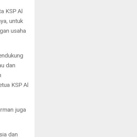
ta KSP Al
nya, untuk
gan usaha
mendukung
au dan
n
etua KSP Al
Firman juga
sia dan