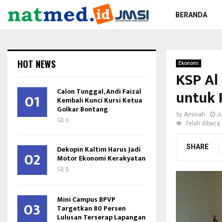
BERANDA
HOT NEWS
Ekonomi
KSP Al
Calon Tunggal, Andi Faizal
untuk
01
Kembali Kunci Kursi Ketua
Golkar Bontang
by
Aminah
J
0
Telah dibaca:
SHARE
Dekopin Kaltim Harus Jadi
02
Motor Ekonomi Kerakyatan
0
Mini Campus BPVP
03
Targetkan 80 Persen
Lulusan Terserap Lapangan