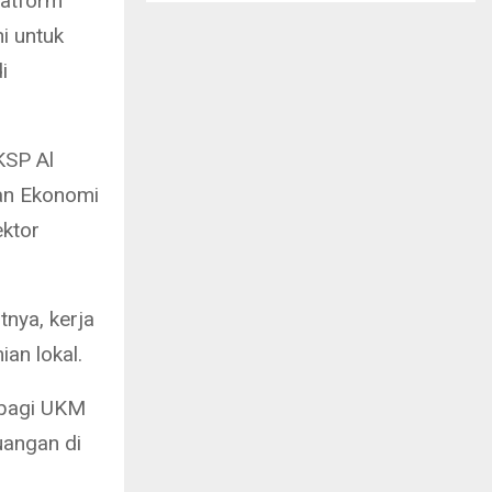
latform
ni untuk
i
KSP Al
ran Ekonomi
ektor
tnya, kerja
an lokal.
 bagi UKM
uangan di