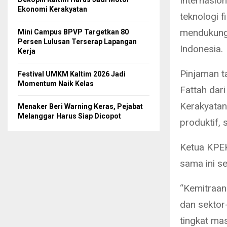
Internasion
Ekonomi Kerakyatan
teknologi f
mendukung 
Mini Campus BPVP Targetkan 80
Persen Lulusan Terserap Lapangan
Indonesia.
Kerja
Pinjaman ta
Festival UMKM Kaltim 2026 Jadi
Momentum Naik Kelas
Fattah dar
Kerakyatan
Menaker Beri Warning Keras, Pejabat
Melanggar Harus Siap Dicopot
produktif, 
Ketua KPEKI
sama ini s
“Kemitraan
dan sektor-
tingkat mas