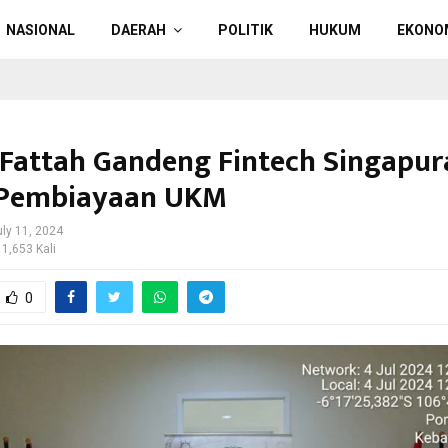
NASIONAL
DAERAH
POLITIK
HUKUM
EKONO
 Fattah Gandeng Fintech Singapur
 Pembiayaan UKM
uly 11, 2024
 1,653 Kali
0