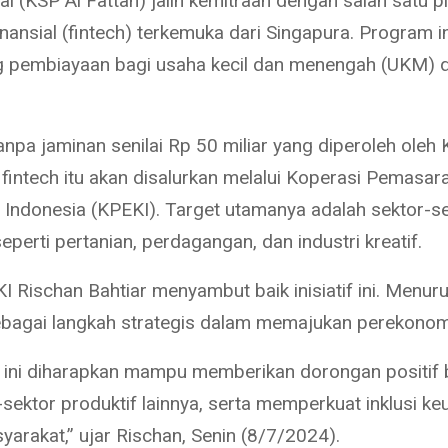
al (KSP Al Fattah) jalin kemitraan dengan salah satu p
inansial (fintech) terkemuka dari Singapura. Program i
pembiayaan bagi usaha kecil dan menengah (UKM) d
npa jaminan senilai Rp 50 miliar yang diperoleh oleh 
i fintech itu akan disalurkan melalui Koperasi Pemasa
 Indonesia (KPEKI). Target utamanya adalah sektor-s
seperti pertanian, perdagangan, dan industri kreatif.
 Rischan Bahtiar menyambut baik inisiatif ini. Menuru
ebagai langkah strategis dalam memajukan perekonomi
 ini diharapkan mampu memberikan dorongan positif
sektor produktif lainnya, serta memperkuat inklusi ke
yarakat,” ujar Rischan, Senin (8/7/2024).