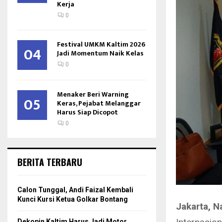
Kerja
0
Festival UMKM Kaltim 2026
04
Jadi Momentum Naik Kelas
0
Menaker Beri Warning
05
Keras, Pejabat Melanggar
Harus Siap Dicopot
0
BERITA TERBARU
Calon Tunggal, Andi Faizal Kembali
Kunci Kursi Ketua Golkar Bontang
Jakarta, N
Dekopin Kaltim Harus Jadi Motor