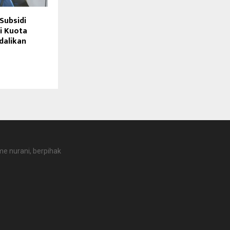
Subsidi
i Kuota
dalikan
e nurani, berpihak