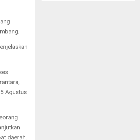
yang
ambang.
enjelaskan
ses
rantara,
 25 Agustus
seorang
anjutkan
bat daerah.