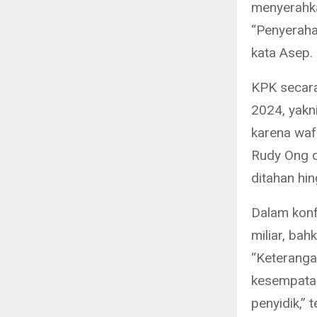
menyerahka
“Penyerahan
kata Asep.
KPK secara
2024, yakn
karena waf
Rudy Ong d
ditahan hi
Dalam konf
miliar, ba
“Keteranga
kesempata
penyidik,” 