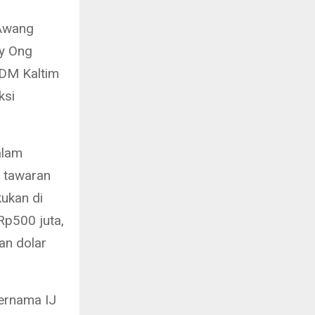
 Awang
dy Ong
SDM Kaltim
ksi
alam
 tawaran
kukan di
Rp500 juta,
an dolar
ernama IJ