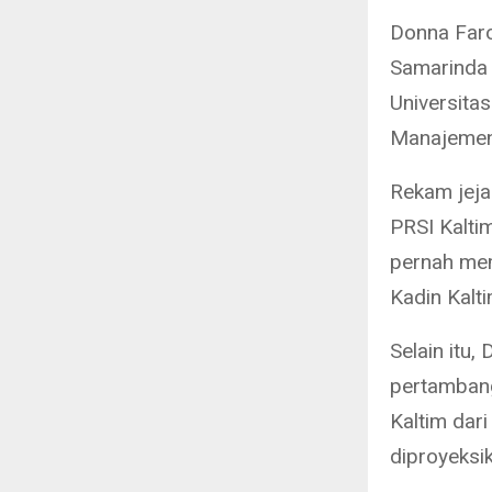
Donna Faroe
Samarinda 
Universita
Manajemen 
Rekam jeja
PRSI Kalti
pernah mem
Kadin Kalt
Selain itu
pertambang
Kaltim dar
diproyeksi