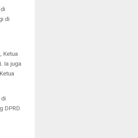
 di
i di
, Ketua
 Ia juga
 Ketua
 di
leg DPRD