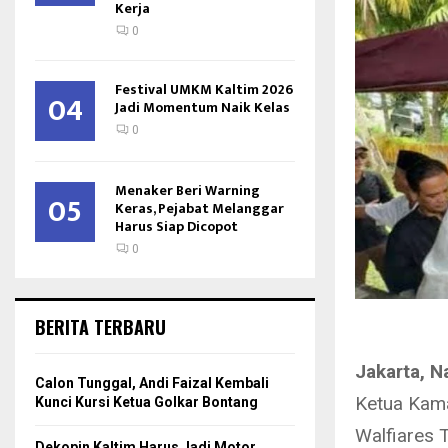
Kerja
0
Festival UMKM Kaltim 2026
04
Jadi Momentum Naik Kelas
0
Menaker Beri Warning
05
Keras, Pejabat Melanggar
Harus Siap Dicopot
0
BERITA TERBARU
Jakarta, N
Calon Tunggal, Andi Faizal Kembali
Ketua Kama
Kunci Kursi Ketua Golkar Bontang
Walfiares 
Dekopin Kaltim Harus Jadi Motor