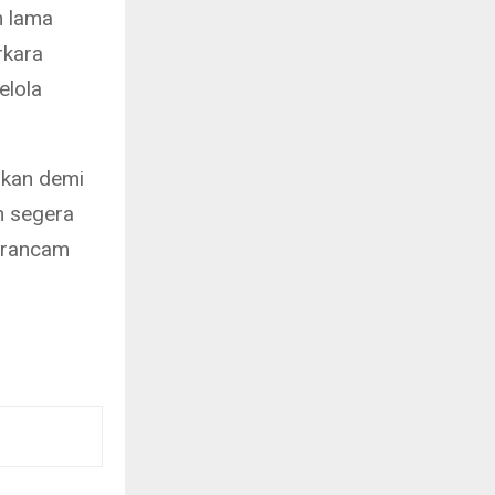
h lama
rkara
elola
mkan demi
n segera
terancam