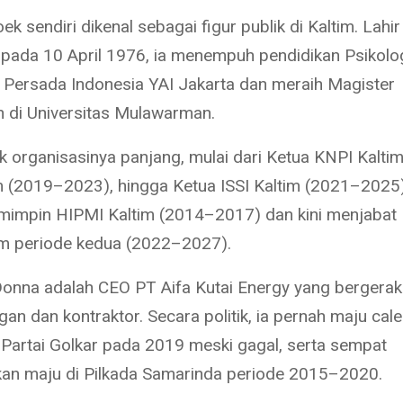
k sendiri dikenal sebagai figur publik di Kaltim. Lahir
pada 10 April 1976, ia menempuh pendidikan Psikolog
s Persada Indonesia YAI Jakarta dan meraih Magister
di Universitas Mulawarman.
k organisasinya panjang, mulai dari Ketua KNPI Kaltim
m (2019–2023), hingga Ketua ISSI Kaltim (2021–2025).
impin HIPMI Kaltim (2014–2017) dan kini menjabat
im periode kedua (2022–2027).
, Donna adalah CEO PT Aifa Kutai Energy yang bergerak
an dan kontraktor. Secara politik, ia pernah maju ca
i Partai Golkar pada 2019 meski gagal, serta sempat
kan maju di Pilkada Samarinda periode 2015–2020.