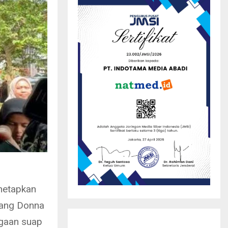
netapkan
yang Donna
ugaan suap