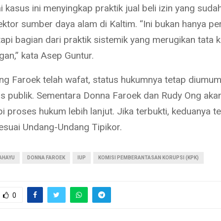
 kasus ini menyingkap praktik jual beli izin yang suda
sektor sumber daya alam di Kaltim. “Ini bukan hanya pe
etapi bagian dari praktik sistemik yang merugikan tata k
an,” kata Asep Guntur.
g Faroek telah wafat, status hukumnya tetap diumu
tas publik. Sementara Donna Faroek dan Rudy Ong aka
 proses hukum lebih lanjut. Jika terbukti, keduanya 
suai Undang-Undang Tipikor.
AHAYU
DONNA FAROEK
IUP
KOMISI PEMBERANTASAN KORUPSI (KPK)
0