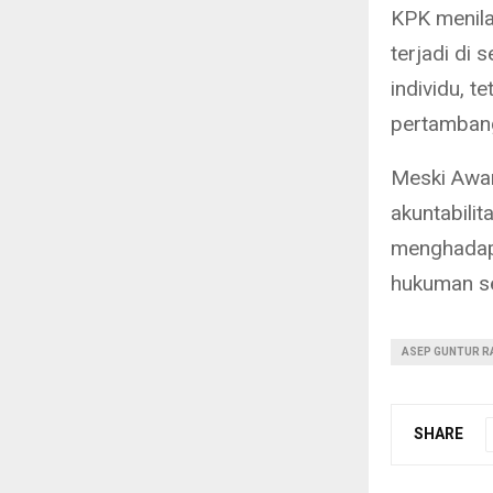
KPK menilai
terjadi di 
individu, t
pertambang
Meski Awan
akuntabili
menghadapi
hukuman se
ASEP GUNTUR R
SHARE