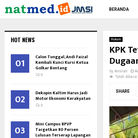
BERANDA
HOT NEWS
Hukum
KPK Te
Calon Tunggal, Andi Faizal
Dugaan
01
Kembali Kunci Kursi Ketua
Golkar Bontang
by
Aminah
A
0
Telah dibaca:
SHARE
Dekopin Kaltim Harus Jadi
02
Motor Ekonomi Kerakyatan
0
Mini Campus BPVP
03
Targetkan 80 Persen
Lulusan Terserap Lapangan