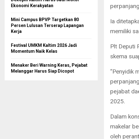
perpanjang
Ekonomi Kerakyatan
Mini Campus BPVP Targetkan 80
Ia ditetap
Persen Lulusan Terserap Lapangan
memiliki s
Kerja
Plt Deputi
Festival UMKM Kaltim 2026 Jadi
Momentum Naik Kelas
skema suap
Menaker Beri Warning Keras, Pejabat
“Penyidik 
Melanggar Harus Siap Dicopot
perpanjang
pejabat dae
2025.
Dalam kons
makelar be
oleh peran