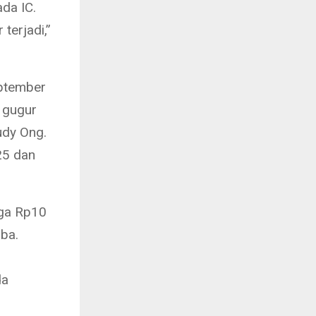
da IC.
terjadi,”
eptember
 gugur
udy Ong.
25 dan
gga Rp10
ba.
da