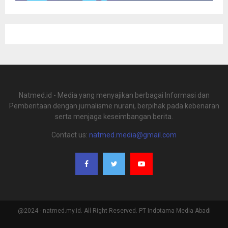
Natmed.id - Media yang menyajikan berbagai Informasi dan
Pemberitaan dengan jurnalisme nurani, berpihak pada kebenaran
serta menjaga keseimbangan berita.
Contact us:
natmed.media@gmail.com
@2024 - natmed.my.id. All Right Reserved. PT Indotama Media Abadi