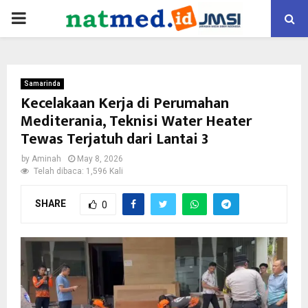
PRIMARY
MENU
Samarinda
Kecelakaan Kerja di Perumahan
Mediterania, Teknisi Water Heater
Tewas Terjatuh dari Lantai 3
by
Aminah
May 8, 2026
Telah dibaca: 1,596 Kali
SHARE
0