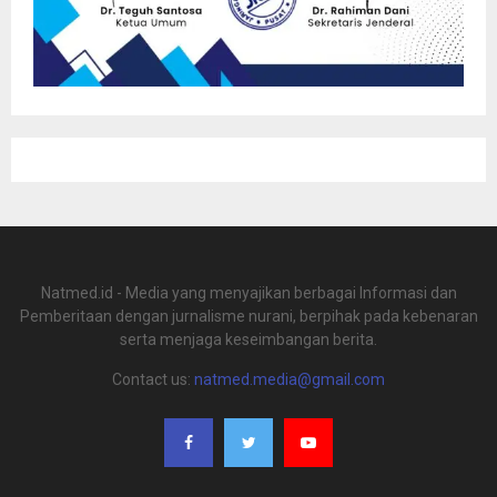
Natmed.id - Media yang menyajikan berbagai Informasi dan
Pemberitaan dengan jurnalisme nurani, berpihak pada kebenaran
serta menjaga keseimbangan berita.
Contact us:
natmed.media@gmail.com