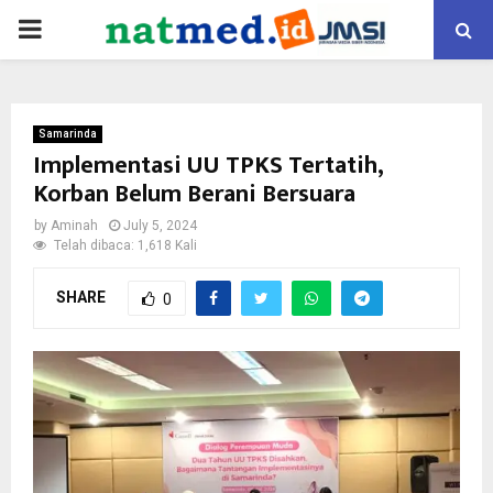
PRIMARY
MENU
Samarinda
Implementasi UU TPKS Tertatih,
Korban Belum Berani Bersuara
by
Aminah
July 5, 2024
Telah dibaca: 1,618 Kali
SHARE
0