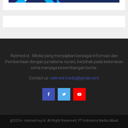
Natmed.id - Media yang menyajikan berbagai Informasi dan
Pemberitaan dengan jurnalisme nurani, berpihak pada kebenaran
serta menjaga keseimbangan berita.
Contact us:
natmed.media@gmail.com
@2024 - natmed.my.id. All Right Reserved. PT Indotama Media Abadi