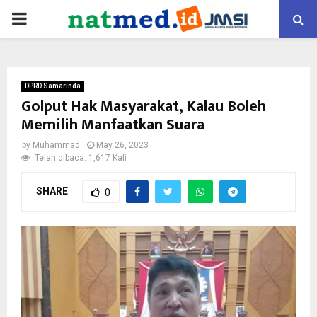
PRIMARY
MENU
DPRD Samarinda
Golput Hak Masyarakat, Kalau Boleh
Memilih Manfaatkan Suara
by
Muhammad
May 26, 2023
Telah dibaca: 1,617 Kali
SHARE
0