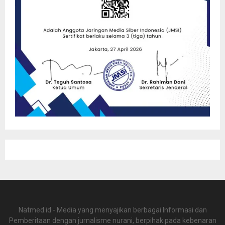
Natmed.id - Media yang menyajikan berbagai Informasi dan
Pemberitaan dengan jurnalisme nurani, berpihak pada kebenaran