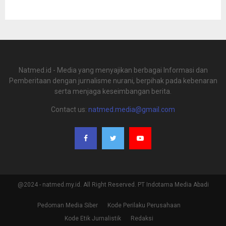
Natmed.id - Media yang menyajikan berbagai Informasi dan
Pemberitaan dengan jurnalisme nurani, berpihak pada kebenaran
serta menjaga keseimbangan berita.
Contact us:
natmed.media@gmail.com
@2024 - natmed.my.id. All Right Reserved. PT Indotama Media Abadi
Pedoman Media Siber
Kode Perilaku Perusahaan
Kode Etik Jurnalistik
Redaksi