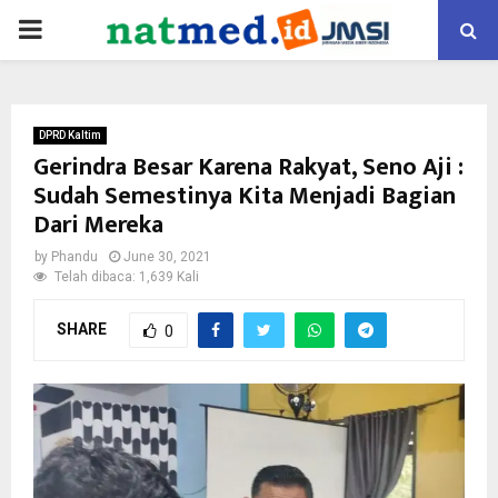
PRIMARY
MENU
DPRD Kaltim
Gerindra Besar Karena Rakyat, Seno Aji :
Sudah Semestinya Kita Menjadi Bagian
Dari Mereka
by
Phandu
June 30, 2021
Telah dibaca: 1,639 Kali
SHARE
0