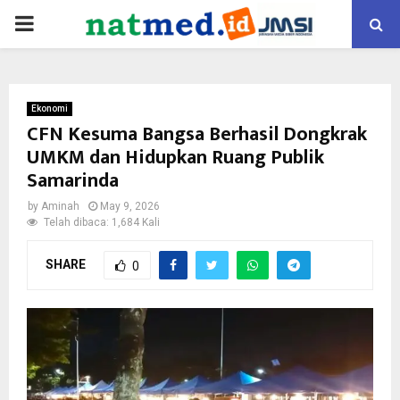
PRIMARY
MENU
Ekonomi
CFN Kesuma Bangsa Berhasil Dongkrak
UMKM dan Hidupkan Ruang Publik
Samarinda
by
Aminah
May 9, 2026
Telah dibaca: 1,684 Kali
SHARE
0