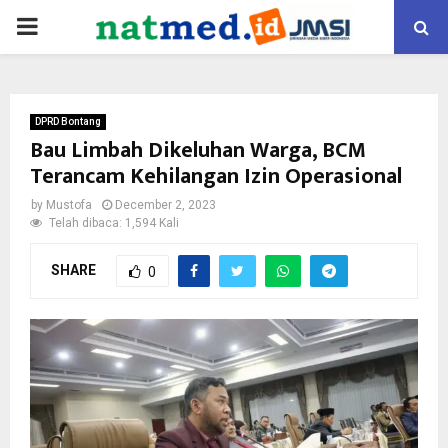
PRIMARY
MENU
DPRD Bontang
Bau Limbah Dikeluhan Warga, BCM
Terancam Kehilangan Izin Operasional
by
Mustofa
December 2, 2023
Telah dibaca: 1,594 Kali
SHARE
0