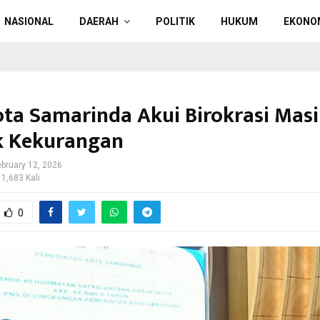
NASIONAL
DAERAH
POLITIK
HUKUM
EKONO
ota Samarinda Akui Birokrasi Mas
k Kekurangan
ebruary 12, 2026
 1,683 Kali
0