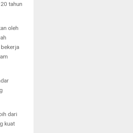
 20 tahun
kan oleh
lah
 bekerja
lam
adar
ng
bih dari
ng kuat