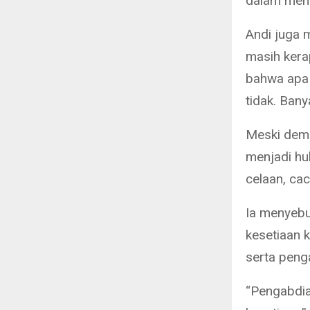
dalam memb
Andi juga 
masih kera
bahwa apa 
tidak. Ban
Meski demik
menjadi hu
celaan, cac
Ia menyebu
kesetiaan 
serta peng
“Pengabdia