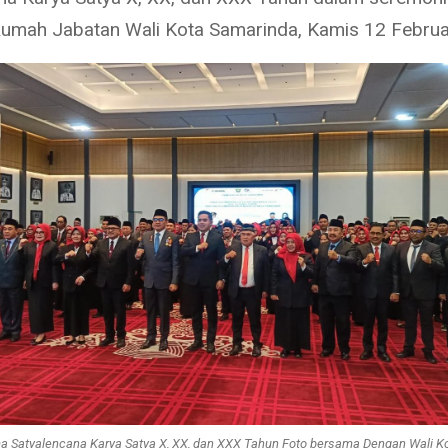
 Rumah Jabatan Wali Kota Samarinda, Kamis 12 Februa
a Satyalencana Karya Satya X, XX, dan XXX Tahun Foto bersama Dengan Wali 