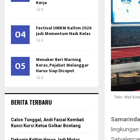
Kerja
0
Festival UMKM Kaltim 2026
04
Jadi Momentum Naik Kelas
0
Menaker Beri Warning
05
Keras, Pejabat Melanggar
Harus Siap Dicopot
0
Teks: Wali Ko
BERITA TERBARU
Samarinda
Calon Tunggal, Andi Faizal Kembali
Kunci Kursi Ketua Golkar Bontang
lingkungan
Satyalenca
Dekopin Kaltim Harus Jadi Motor