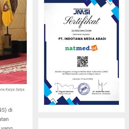
na Karya Satya
S) di
atan
 yang