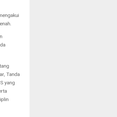
 mengakui
benah.
n
nda
tang
ar, Tanda
NS yang
erta
plin