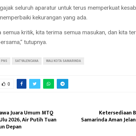
gajak seluruh aparatur untuk terus memperkuat kesa
emperbaiki kekurangan yang ada.
a semua kritik, kita terima semua masukan, dan kita te
ersama,” tutupnya.
PNS
SATYALENCANA
WALI KOTA SAMARINDA
0
Jawa Juara Umum MTQ
Ketersediaan B
lu 2026, Air Putih Tuan
Samarinda Aman Jelan
un Depan