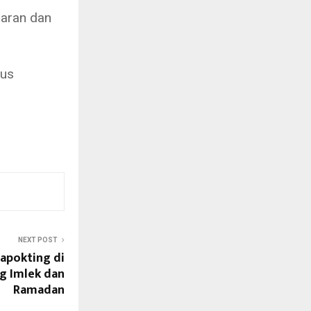
baran dan
rus
NEXT POST
apokting di
g Imlek dan
Ramadan