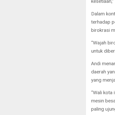
kesetiaan,”
Dalam kont
terhadap p
birokrasi m
“Wajah bir
untuk diber
Andi menam
daerah yan
yang menjal
“Wali kota 
mesin besar
paling ujun