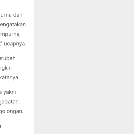
purna dan
 mengatakan
empurna,
” ucapnya.
berubah
ngkin
 katanya.
a yakni
jabatan,
 golongan.
a