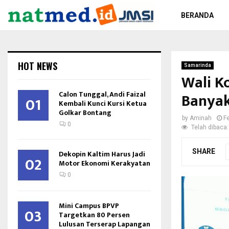
BERANDA
HOT NEWS
Samarinda
Wali K
Calon Tunggal, Andi Faizal
Banya
01
Kembali Kunci Kursi Ketua
Golkar Bontang
by
Aminah
F
0
Telah dibaca:
SHARE
Dekopin Kaltim Harus Jadi
02
Motor Ekonomi Kerakyatan
0
Mini Campus BPVP
03
Targetkan 80 Persen
Lulusan Terserap Lapangan