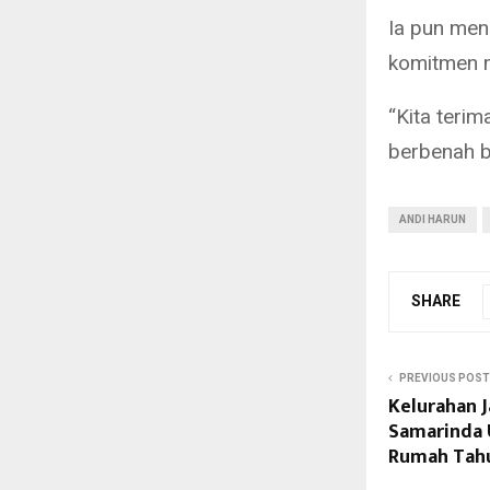
Ia pun men
komitmen m
“Kita terim
berbenah b
ANDI HARUN
SHARE
PREVIOUS POST
Kelurahan 
Samarinda U
Rumah Tah