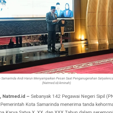
ta Samarinda Andi Harun Menyampaikan Pesan Saat Penganugerahan Satyalenca
(Natmed.id/Aminah)
, Natmed.id –
Sebanyak 142 Pegawai Negeri Sipil (PN
 Pemerintah Kota Samarinda menerima tanda kehorm
na Karya Satya X, XX, dan XXX Tahun dalam seremoni