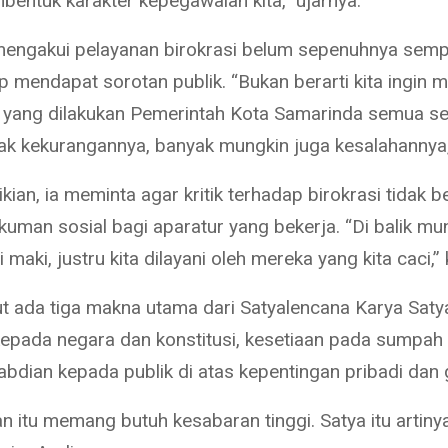
entuk karakter kepegawaian kita,” ujarnya.
mengakui pelayanan birokrasi belum sepenuhnya sem
p mendapat sorotan publik. “Bukan berarti kita ingin
yang dilakukan Pemerintah Kota Samarinda semua s
yak kekurangannya, banyak mungkin juga kesalahannya,
ian, ia meminta agar kritik terhadap birokrasi tidak 
kuman sosial bagi aparatur yang bekerja. “Di balik mu
i maki, justru kita dilayani oleh mereka yang kita caci,”
t ada tiga makna utama dari Satyalencana Karya Saty
kepada negara dan konstitusi, kesetiaan pada sumpah 
abdian kepada publik di atas kepentingan pribadi dan
n itu memang butuh kesabaran tinggi. Satya itu artiny