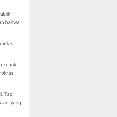
ublik
san bahwa
pantas
a kepala
rokrasi
i. Tapi
krasi yang