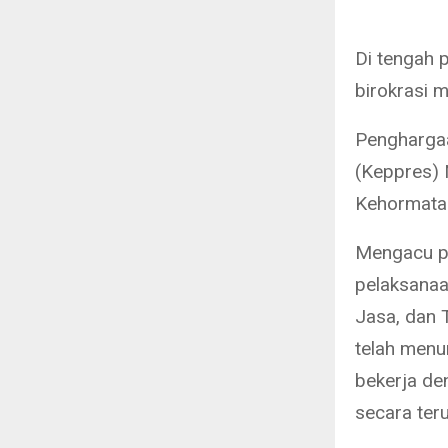
Di tengah 
birokrasi 
Penghargaa
(Keppres)
Kehormatan
Mengacu p
pelaksana
Jasa, dan 
telah menu
bekerja de
secara ter