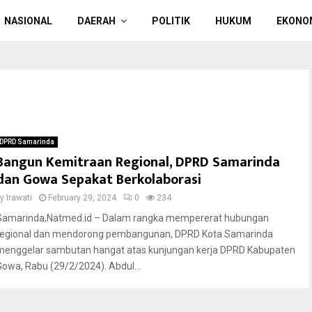
NASIONAL
DAERAH
POLITIK
HUKUM
EKONO
DPRD Samarinda
Bangun Kemitraan Regional, DPRD Samarinda
dan Gowa Sepakat Berkolaborasi
by
Irawati
February 29, 2024
0
234
Samarinda,Natmed.id – Dalam rangka mempererat hubungan
regional dan mendorong pembangunan, DPRD Kota Samarinda
menggelar sambutan hangat atas kunjungan kerja DPRD Kabupaten
Gowa, Rabu (29/2/2024). Abdul...