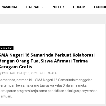
NASIONAL
DAERAH
POLITIK
HUKUM
EKONO
Pendidikan
SMA Negeri 16 Samarinda Perkuat Kolaborasi
dengan Orang Tua, Siswa Afirmasi Terima
Seragam Gratis
by
Paru Liwu
July 19, 2025
0
414
Samarinda, natmed.id – SMA Negeri 16 Samarinda menggelar
pertemuan bersama orang tua siswa kelas X dalam rangka
pemaparan program kerja sama pendidikan sekaligus penyerahan
bantuan...