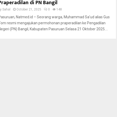
Praperadilan di PN Bangil
by
Sahal
October 21, 2025
0
148
Pasuruan, Natmed.id – Seorang warga, Muhammad Sa’ud alias Gus
Tom resmi mengajukan permohonan praperadilan ke Pengadilan
Negeri (PN) Bangil, Kabupaten Pasuruan Selasa 21 Oktober 2025....