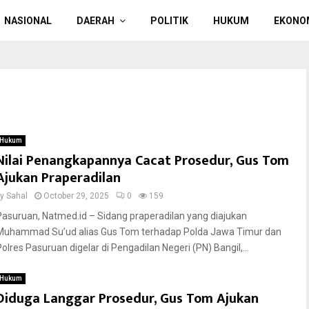
NASIONAL
DAERAH
POLITIK
HUKUM
EKONO
Hukum
Nilai Penangkapannya Cacat Prosedur, Gus Tom
Ajukan Praperadilan
by
Sahal
October 29, 2025
0
159
Pasuruan, Natmed.id – Sidang praperadilan yang diajukan
Muhammad Su’ud alias Gus Tom terhadap Polda Jawa Timur dan
Polres Pasuruan digelar di Pengadilan Negeri (PN) Bangil,...
Hukum
Diduga Langgar Prosedur, Gus Tom Ajukan