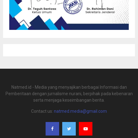
Natmed.id - Media yang menyajikan berbagai Informasi dan
Pemberitaan dengan jurnalisme nurani, berpihak pada kebenaran
serta menjaga keseimbangan berita.
Contact us:
natmed.media@gmail.com