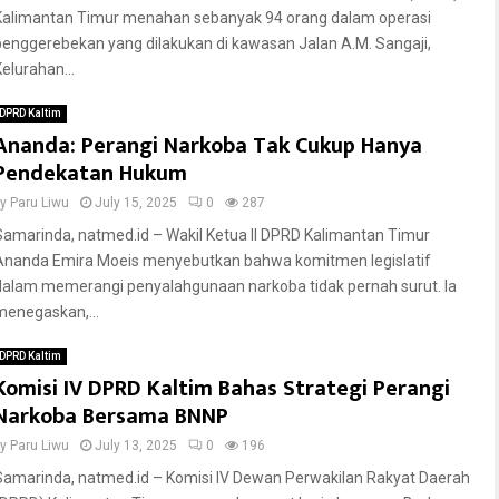
Kalimantan Timur menahan sebanyak 94 orang dalam operasi
penggerebekan yang dilakukan di kawasan Jalan A.M. Sangaji,
Kelurahan...
DPRD Kaltim
Ananda: Perangi Narkoba Tak Cukup Hanya
Pendekatan Hukum
by
Paru Liwu
July 15, 2025
0
287
Samarinda, natmed.id – Wakil Ketua II DPRD Kalimantan Timur
Ananda Emira Moeis menyebutkan bahwa komitmen legislatif
dalam memerangi penyalahgunaan narkoba tidak pernah surut. Ia
menegaskan,...
DPRD Kaltim
Komisi IV DPRD Kaltim Bahas Strategi Perangi
Narkoba Bersama BNNP
by
Paru Liwu
July 13, 2025
0
196
Samarinda, natmed.id – Komisi IV Dewan Perwakilan Rakyat Daerah