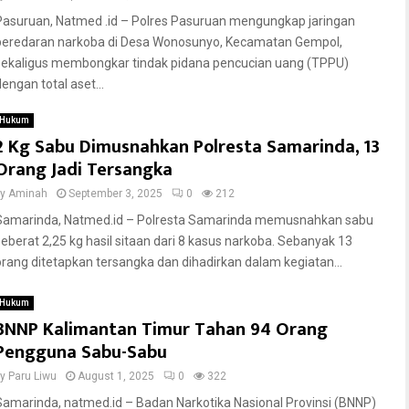
Pasuruan, Natmed .id – Polres Pasuruan mengungkap jaringan
peredaran narkoba di Desa Wonosunyo, Kecamatan Gempol,
sekaligus membongkar tindak pidana pencucian uang (TPPU)
engan total aset...
Hukum
2 Kg Sabu Dimusnahkan Polresta Samarinda, 13
Orang Jadi Tersangka
by
Aminah
September 3, 2025
0
212
Samarinda, Natmed.id – Polresta Samarinda memusnahkan sabu
seberat 2,25 kg hasil sitaan dari 8 kasus narkoba. Sebanyak 13
orang ditetapkan tersangka dan dihadirkan dalam kegiatan...
Hukum
BNNP Kalimantan Timur Tahan 94 Orang
Pengguna Sabu-Sabu
by
Paru Liwu
August 1, 2025
0
322
Samarinda, natmed.id – Badan Narkotika Nasional Provinsi (BNNP)