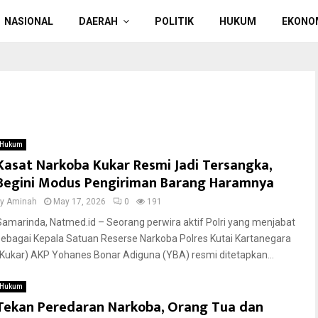
NASIONAL
DAERAH
POLITIK
HUKUM
EKONO
Hukum
Kasat Narkoba Kukar Resmi Jadi Tersangka,
Begini Modus Pengiriman Barang Haramnya
by
Aminah
May 17, 2026
0
191
Samarinda, Natmed.id – Seorang perwira aktif Polri yang menjabat
sebagai Kepala Satuan Reserse Narkoba Polres Kutai Kartanegara
(Kukar) AKP Yohanes Bonar Adiguna (YBA) resmi ditetapkan...
Hukum
Tekan Peredaran Narkoba, Orang Tua dan