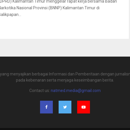
(DPRD) Kalimantan Timur menggelar rapat kerja bersama Badan
Narkotika Nasional Provinsi (BNNP) Kalimantan Timur di
Balikpapan...
 yang menyajikan berbagai Informasi dan Pemberitaan dengan jurnalism
pada kebenaran serta menjaga keseimbangan berita.
Contact us:
natmed.media@gmail.com