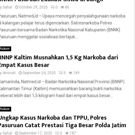
by
Sahal
October 29, 2025
0
86
Pasuruan, Natmed,id – Upaya mencegah penyalahgunaan narkoba
di kalangan pelajar terus digencarkan. Satresnarkoba Polres
Pasuruan bersama Badan Narkotika Nasional Kabupaten (BNNK)
Pasuruan menggelar sosialisasi bertajuk...
Hukum
BNNP Kaltim Musnahkan 1,5 Kg Narkoba dari
Empat Kasus Besar
by
Aminah
September 24, 2025
0
189
Samarinda, Natmed.id – Badan Narkotika Nasional Provinsi (BNNP)
Kalimantan Timur (Kaltim) memusnahkan barang bukti narkotika
seberat lebih dari 1,5 kilogram hasil dari empat kasus besar...
Hukum
Ungkap Kasus Narkoba dan TPPU, Polres
Pasuruan Catat Prestasi Tiga Besar Polda Jatim
by
Sahal
September 17, 2025
0
187