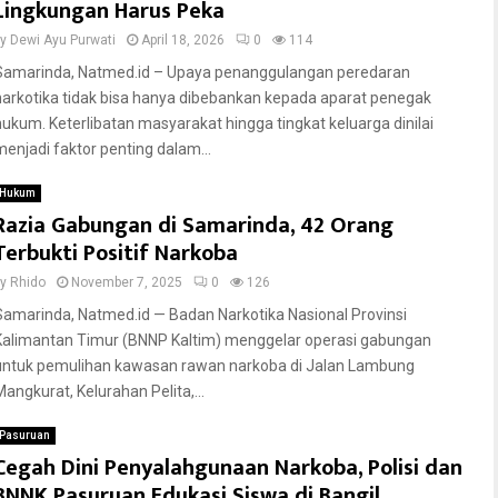
Lingkungan Harus Peka
by
Dewi Ayu Purwati
April 18, 2026
0
114
Samarinda, Natmed.id – Upaya penanggulangan peredaran
narkotika tidak bisa hanya dibebankan kepada aparat penegak
hukum. Keterlibatan masyarakat hingga tingkat keluarga dinilai
menjadi faktor penting dalam...
Hukum
Razia Gabungan di Samarinda, 42 Orang
Terbukti Positif Narkoba
by
Rhido
November 7, 2025
0
126
Samarinda, Natmed.id — Badan Narkotika Nasional Provinsi
Kalimantan Timur (BNNP Kaltim) menggelar operasi gabungan
untuk pemulihan kawasan rawan narkoba di Jalan Lambung
Mangkurat, Kelurahan Pelita,...
Pasuruan
Cegah Dini Penyalahgunaan Narkoba, Polisi dan
BNNK Pasuruan Edukasi Siswa di Bangil