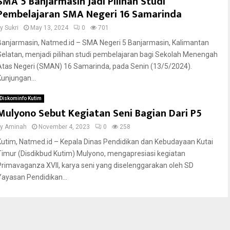
SMA 5 Banjarmasin Jadi Pilihan Studi
Pembelajaran SMA Negeri 16 Samarinda
by
Sukri
May 13, 2024
0
701
Banjarmasin, Natmed.id – SMA Negeri 5 Banjarmasin, Kalimantan
Selatan, menjadi pilihan studi pembelajaran bagi Sekolah Menengah
Atas Negeri (SMAN) 16 Samarinda, pada Senin (13/5/2024).
Kunjungan...
Diskominfo Kutim
Mulyono Sebut Kegiatan Seni Bagian Dari P5
by
Aminah
November 4, 2023
0
258
Kutim, Natmed.id – Kepala Dinas Pendidikan dan Kebudayaan Kutai
Timur (Disdikbud Kutim) Mulyono, mengapresiasi kegiatan
Primavaganza XVII, karya seni yang diselenggarakan oleh SD
Yayasan Pendidikan...