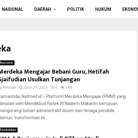
NASIONAL
DAERAH
POLITIK
HUKUM
EKONO
eka
Nasional
Merdeka Mengajar Bebani Guru, Hetifah
Sjaifudian Usulkan Tunjangan
by
Aminah
June 29, 2024
0
344
Samarinda, Natmed.id – Platform Merdeka Mengajar (PMM) yang
diinisiasi oleh Mendikbud Ristek RI Nadiem Makarim bertujuan
mengurangi beban administratif dosen dan tenaga pendidik.
Namun, transformasi ini...
Pendidikan