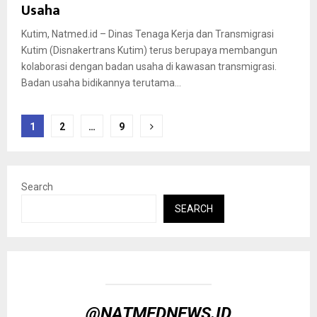
Usaha
Kutim, Natmed.id – Dinas Tenaga Kerja dan Transmigrasi
Kutim (Disnakertrans Kutim) terus berupaya membangun
kolaborasi dengan badan usaha di kawasan transmigrasi.
Badan usaha bidikannya terutama...
Posts
1
2
…
9
pagination
Search
SEARCH
@NATMEDNEWS.ID