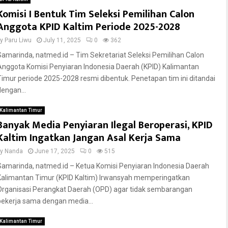
Komisi I Bentuk Tim Seleksi Pemilihan Calon
Anggota KPID Kaltim Periode 2025-2028
by
Paru Liwu
July 11, 2025
0
362
Samarinda, natmed.id – Tim Sekretariat Seleksi Pemilihan Calon
Anggota Komisi Penyiaran Indonesia Daerah (KPID) Kalimantan
Timur periode 2025-2028 resmi dibentuk. Penetapan tim ini ditandai
dengan...
Kalimantan Timur
Banyak Media Penyiaran Ilegal Beroperasi, KPID
Kaltim Ingatkan Jangan Asal Kerja Sama
by
Nanda
June 17, 2025
0
515
Samarinda, natmed.id – Ketua Komisi Penyiaran Indonesia Daerah
Kalimantan Timur (KPID Kaltim) Irwansyah memperingatkan
Organisasi Perangkat Daerah (OPD) agar tidak sembarangan
bekerja sama dengan media...
Kalimantan Timur