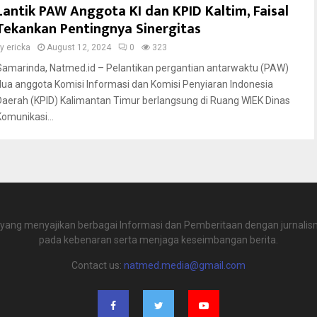
Lantik PAW Anggota KI dan KPID Kaltim, Faisal
Tekankan Pentingnya Sinergitas
by
ericka
August 12, 2024
0
323
Samarinda, Natmed.id – Pelantikan pergantian antarwaktu (PAW)
dua anggota Komisi Informasi dan Komisi Penyiaran Indonesia
Daerah (KPID) Kalimantan Timur berlangsung di Ruang WIEK Dinas
Komunikasi...
 yang menyajikan berbagai Informasi dan Pemberitaan dengan jurnalism
pada kebenaran serta menjaga keseimbangan berita.
Contact us:
natmed.media@gmail.com