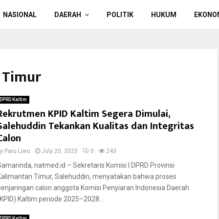
NASIONAL
DAERAH
POLITIK
HUKUM
EKONO
 Timur
DPRD Kaltim
Rekrutmen KPID Kaltim Segera Dimulai,
Salehuddin Tekankan Kualitas dan Integritas
Calon
by
Paru Liwu
July 20, 2025
0
243
Samarinda, natmed.id – Sekretaris Komisi I DPRD Provinsi
Kalimantan Timur, Salehuddin, menyatakan bahwa proses
penjaringan calon anggota Komisi Penyiaran Indonesia Daerah
(KPID) Kaltim periode 2025–2028...
DPRD Kaltim