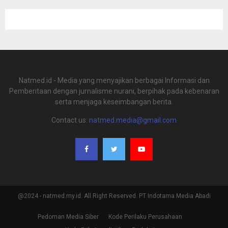
Natmed.id - Media yang menyajikan berbagai Informasi dan
Pemberitaan dengan jurnalisme nurani, berpihak pada kebenaran
serta menjaga keseimbangan berita.
Contact us:
natmed.media@gmail.com
@2024 - natmed.my.id. All Right Reserved. PT Indotama Media Abadi
Pedoman Media Siber
Kode Perilaku Perusahaan