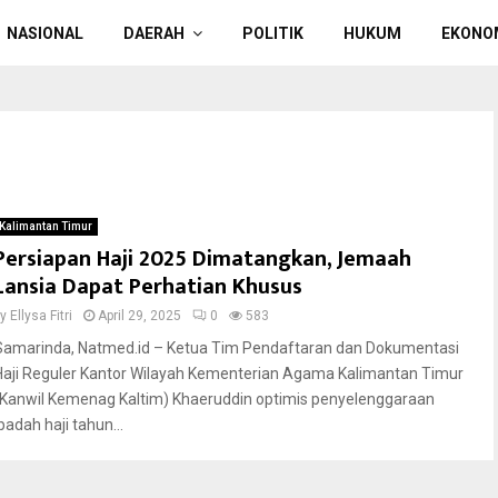
NASIONAL
DAERAH
POLITIK
HUKUM
EKONO
Kalimantan Timur
Persiapan Haji 2025 Dimatangkan, Jemaah
Lansia Dapat Perhatian Khusus
by
Ellysa Fitri
April 29, 2025
0
583
Samarinda, Natmed.id – Ketua Tim Pendaftaran dan Dokumentasi
Haji Reguler Kantor Wilayah Kementerian Agama Kalimantan Timur
(Kanwil Kemenag Kaltim) Khaeruddin optimis penyelenggaraan
badah haji tahun...