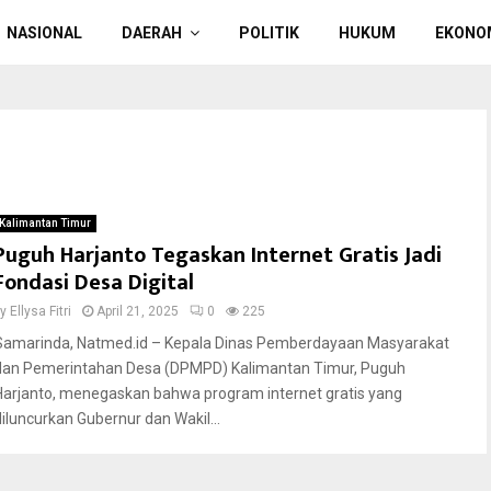
NASIONAL
DAERAH
POLITIK
HUKUM
EKONO
Kalimantan Timur
Puguh Harjanto Tegaskan Internet Gratis Jadi
Fondasi Desa Digital
by
Ellysa Fitri
April 21, 2025
0
225
Samarinda, Natmed.id – Kepala Dinas Pemberdayaan Masyarakat
dan Pemerintahan Desa (DPMPD) Kalimantan Timur, Puguh
Harjanto, menegaskan bahwa program internet gratis yang
diluncurkan Gubernur dan Wakil...