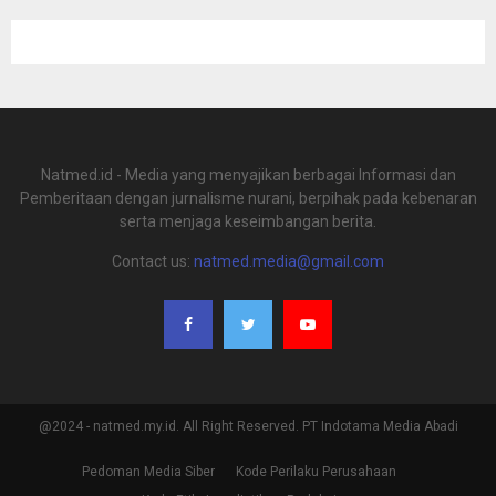
Natmed.id - Media yang menyajikan berbagai Informasi dan
Pemberitaan dengan jurnalisme nurani, berpihak pada kebenaran
serta menjaga keseimbangan berita.
Contact us:
natmed.media@gmail.com
@2024 - natmed.my.id. All Right Reserved. PT Indotama Media Abadi
Pedoman Media Siber
Kode Perilaku Perusahaan