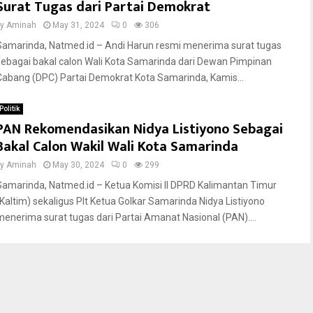
Surat Tugas dari Partai Demokrat
by
Aminah
May 31, 2024
0
306
Samarinda, Natmed.id – Andi Harun resmi menerima surat tugas
sebagai bakal calon Wali Kota Samarinda dari Dewan Pimpinan
Cabang (DPC) Partai Demokrat Kota Samarinda, Kamis...
Politik
PAN Rekomendasikan Nidya Listiyono Sebagai
Bakal Calon Wakil Wali Kota Samarinda
by
Aminah
May 30, 2024
0
299
Samarinda, Natmed.id – Ketua Komisi II DPRD Kalimantan Timur
(Kaltim) sekaligus Plt Ketua Golkar Samarinda Nidya Listiyono
menerima surat tugas dari Partai Amanat Nasional (PAN)....