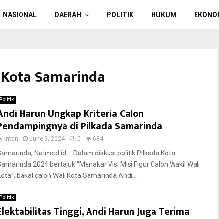
NASIONAL
DAERAH
POLITIK
HUKUM
EKONO
i Kota Samarinda
Politik
Andi Harun Ungkap Kriteria Calon
Pendampingnya di Pilkada Samarinda
by
Intan
June 9, 2024
0
684
Samarinda, Natmed.id – Dalam diskusi politik Pilkada Kota
Samarinda 2024 bertajuk “Menakar Visi Misi Figur Calon Wakil Wali
Kota”, bakal calon Wali Kota Samarinda Andi...
Politik
Elektabilitas Tinggi, Andi Harun Juga Terima