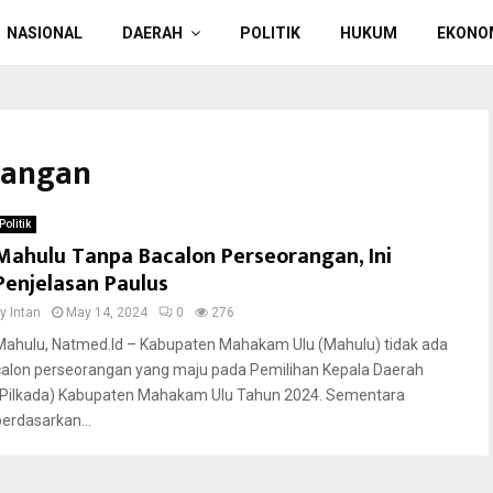
NASIONAL
DAERAH
POLITIK
HUKUM
EKONO
rangan
Politik
Mahulu Tanpa Bacalon Perseorangan, Ini
Penjelasan Paulus
by
Intan
May 14, 2024
0
276
Mahulu, Natmed.Id – Kabupaten Mahakam Ulu (Mahulu) tidak ada
calon perseorangan yang maju pada Pemilihan Kepala Daerah
(Pilkada) Kabupaten Mahakam Ulu Tahun 2024. Sementara
berdasarkan...