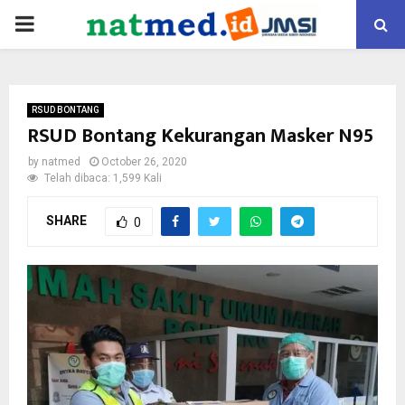
PRIMARY
MENU
RSUD BONTANG
RSUD Bontang Kekurangan Masker N95
by
natmed
October 26, 2020
Telah dibaca: 1,599 Kali
SHARE
0