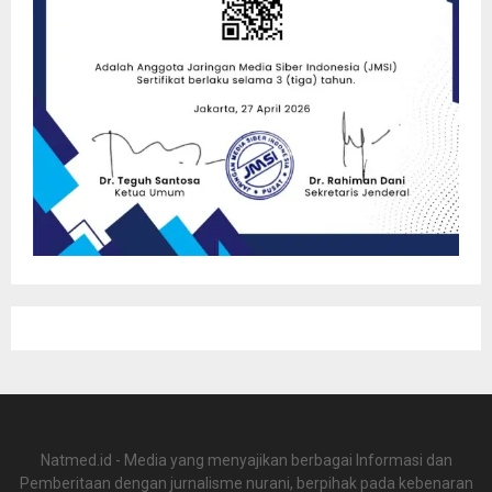
Natmed.id - Media yang menyajikan berbagai Informasi dan
Pemberitaan dengan jurnalisme nurani, berpihak pada kebenaran