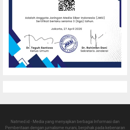
Natmed.id - Media yang menyajikan berbagai Informasi dan
Pemberitaan dengan jurnalisme nurani, berpihak pada kebenaran