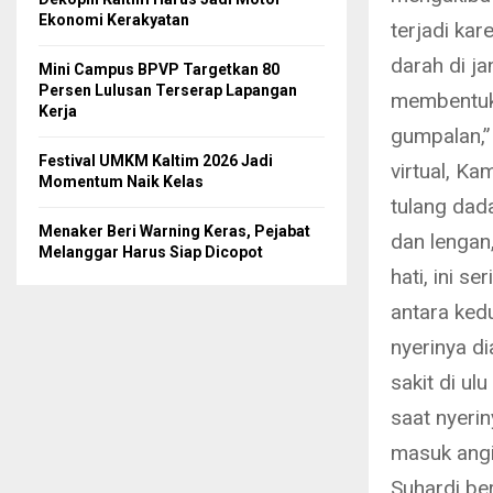
Ekonomi Kerakyatan
terjadi ka
darah di j
Mini Campus BPVP Targetkan 80
Persen Lulusan Terserap Lapangan
membentuk 
Kerja
gumpalan,”
Festival UMKM Kaltim 2026 Jadi
virtual, K
Momentum Naik Kelas
tulang dada
Menaker Beri Warning Keras, Pejabat
dan lengan
Melanggar Harus Siap Dicopot
hati, ini s
antara kedu
nyerinya di
sakit di ul
saat nyerin
masuk angi
Suhardi ber