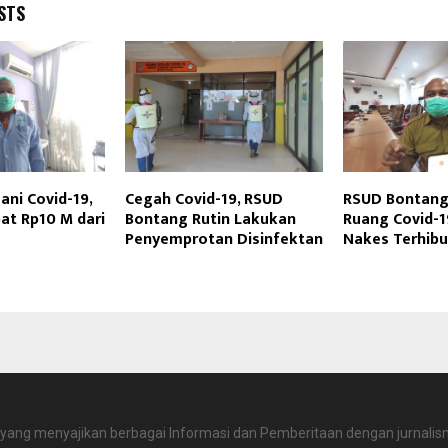
STS
ni Covid-19,
Cegah Covid-19, RSUD
RSUD Bontang 
at Rp10 M dari
Bontang Rutin Lakukan
Ruang Covid-1
Penyemprotan Disinfektan
Nakes Terhibu
 yang menyajikan berbagai Informasi dan Pemberitaan dengan jurnalism