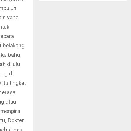
embuluh
ain yang
ntuk
secara
i belakang
a ke bahu
ah di ulu
ung di
 itu tingkat
merasa
ng atau
n mengira
itu, Dokter
sebut gak