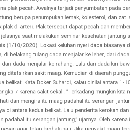
rena plak pecah. Awalnya terjadi penyumbatan pada p
antung berupa penumpukan lemak, kolesterol, dan zat l
plak di arteri. Plak tersebut dapat pecah dan membe
 jelasnya saat melakukan seminar kesehatan jantung 
amis (1/10/2020).
Lokasi keluhan nyeri dada biasanya d
, di belakang tulang dada menjalar ke leher, dari dad
, dari dada menjalar ke rahang.
Lalu dari dada kiri baw
ering ditafsirkan sakit maag. Kemudian di daerah pungg
a belikat. Kata Doker Suhardi, kalau dinilai antara 1-10
angka 7 karena sakit sekali.
“Terkadang mungkin kita 
u hati dan mengira itu maag padahal itu serangan jantu
ya di antara kedua belikat. Lalu penderita kerokan da
n padahal itu serangan jantung,” ujarnya.
Oleh karena 
pesan agar tetap berhati-hati. Jika penyakit maag ter