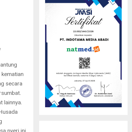
g
jantung
o kematian
ng secara
ersumbat.
t lainnya.
 Husada
g
sa nyeri ini