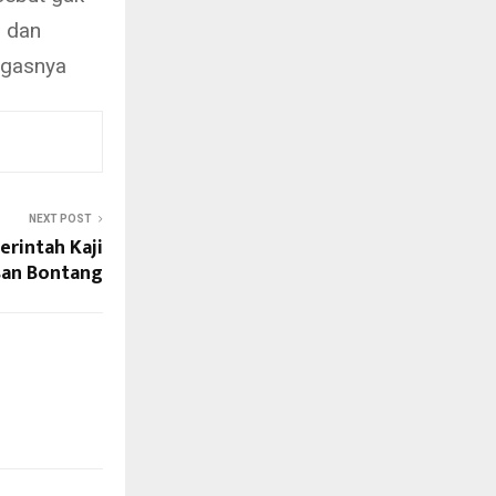
i dan
tegasnya
NEXT POST
erintah Kaji
san Bontang