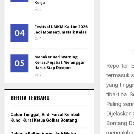
Kerja
0
Festival UMKM Kaltim 2026
04
Jadi Momentum Naik Kelas
0
Menaker Beri Warning
05
Keras, Pejabat Melanggar
Reporter: 
Harus Siap Dicopot
termasuk sa
0
yang tingg
tiba-tiba.
S
BERITA TERBARU
Paling seri
Dijelaskan
Calon Tunggal, Andi Faizal Kembali
Kunci Kursi Ketua Golkar Bontang
Bontang Do
mengakibat
Dekopin Kaltim Harus Jadi Motor