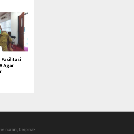
Fasilitasi
9 Agar
r
e nurani, berpihak