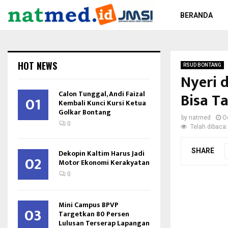
BERANDA
HOT NEWS
RSUD BONTANG
Nyeri 
Calon Tunggal, Andi Faizal
Bisa T
01
Kembali Kunci Kursi Ketua
Golkar Bontang
by
natmed
O
0
Telah dibaca:
SHARE
Dekopin Kaltim Harus Jadi
02
Motor Ekonomi Kerakyatan
0
Mini Campus BPVP
03
Targetkan 80 Persen
Lulusan Terserap Lapangan