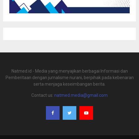
Natmed.id - Media yang menyajikan berbagai Informasi dan
Pemberitaan dengan jurnalisme nurani, berpihak pada kebenaran
serta menjaga keseimbangan berita.
Contact us:
natmed.media@gmail.com