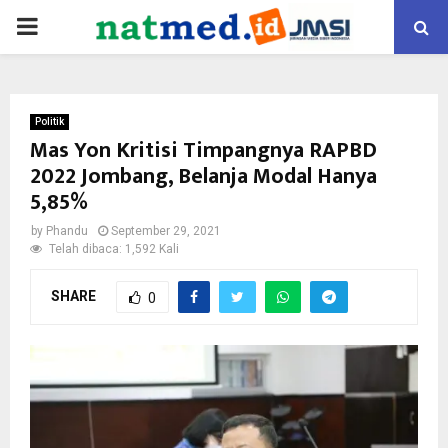
PRIMARY
MENU
Politik
Mas Yon Kritisi Timpangnya RAPBD
2022 Jombang, Belanja Modal Hanya
5,85%
by
Phandu
September 29, 2021
Telah dibaca: 1,592 Kali
SHARE
0