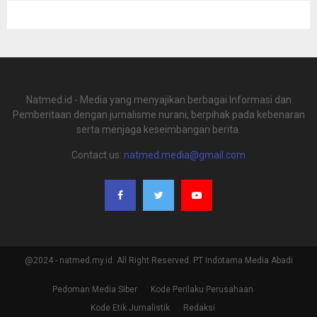
Natmed.id - Media yang menyajikan berbagai Informasi dan
Pemberitaan dengan jurnalisme nurani, berpihak pada kebenaran
serta menjaga keseimbangan berita.
Contact us:
natmed.media@gmail.com
@2024 - natmed.my.id. All Right Reserved. PT Indotama Media Abadi
Pedoman Media Siber
Kode Perilaku Perusahaan
Kode Etik Jurnalistik
Redaksi