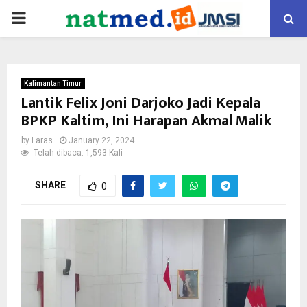
PRIMARY
MENU
Kalimantan Timur
Lantik Felix Joni Darjoko Jadi Kepala
BPKP Kaltim, Ini Harapan Akmal Malik
by
Laras
January 22, 2024
Telah dibaca: 1,593 Kali
SHARE
0