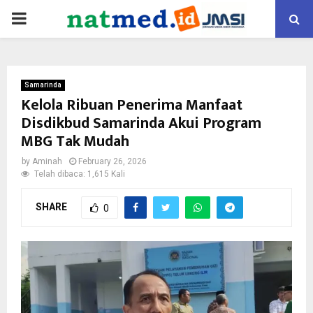
PRIMARY
MENU
Samarinda
Kelola Ribuan Penerima Manfaat
Disdikbud Samarinda Akui Program
MBG Tak Mudah
by
Aminah
February 26, 2026
Telah dibaca: 1,615 Kali
SHARE
0