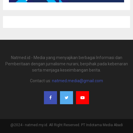
Natmed.id - Media yang menyajikan berbagai Informasi dan
Pemberitaan dengan jurnalisme nurani, berpihak pada kebenaran
serta menjaga keseimbangan berita.
Contact us:
natmed.media@gmail.com
@2024 - natmed.my.id. All Right Reserved. PT Indotama Media Abadi