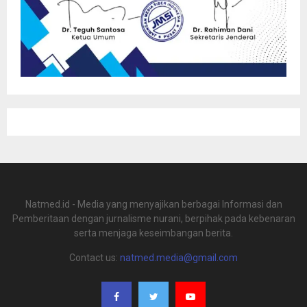
Natmed.id - Media yang menyajikan berbagai Informasi dan
Pemberitaan dengan jurnalisme nurani, berpihak pada kebenaran
serta menjaga keseimbangan berita.
Contact us:
natmed.media@gmail.com