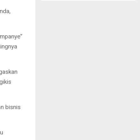
nda,
Kampanye”
tingnya
egaskan
gikis
n bisnis
tu