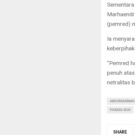
Sementara 
Marhaendr
(pemred) m
Ia menyara
keberpihak
“Pemred ha
penuh atas 
netralitas 
ABDURRAHMAN 
PILKADA 2024
SHARE