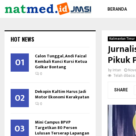
BERANDA
HOT NEWS
Kalimantan Timur
Jurnali
Calon Tunggal, Andi Faizal
Pikuk 
01
Kembali Kunci Kursi Ketua
Golkar Bontang
by
Intan
Nove
0
Telah dibaca:
SHARE
Dekopin Kaltim Harus Jadi
02
Motor Ekonomi Kerakyatan
0
Mini Campus BPVP
03
Targetkan 80 Persen
Lulusan Terserap Lapangan