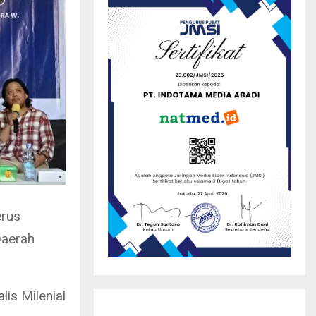
erus
Daerah
lis Milenial