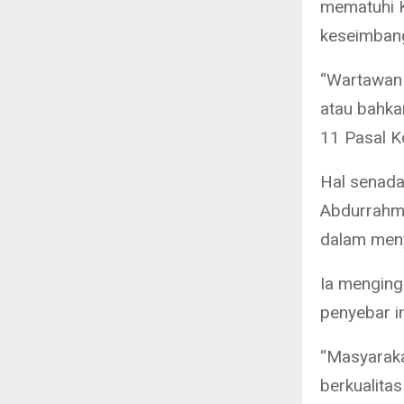
mematuhi K
keseimbanga
“Wartawan 
atau bahkan
11 Pasal Ko
Hal senada
Abdurrahma
dalam menyi
Ia menging
penyebar i
“Masyarak
berkualita