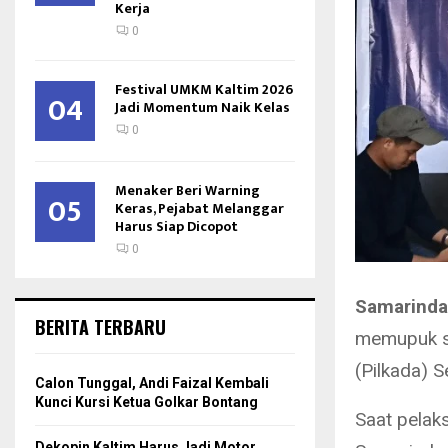
Kerja
0
Festival UMKM Kaltim 2026
04
Jadi Momentum Naik Kelas
0
Menaker Beri Warning
05
Keras, Pejabat Melanggar
Harus Siap Dicopot
0
Samarinda
BERITA TERBARU
memupuk se
(Pilkada) 
Calon Tunggal, Andi Faizal Kembali
Kunci Kursi Ketua Golkar Bontang
Saat pelaks
Dekopin Kaltim Harus Jadi Motor