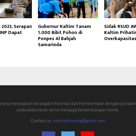
 2023, Serapan
Gubernur Kaltim Tanam
Sidak RSUD A
NNP Dapat
1.000 Bibit Pohon di
Kaltim Prihati
Ponpes Al Bahjah
Overkapasita
Samarinda
 yang menyajikan berbagai Informasi dan Pemberitaan dengan jurnalism
pada kebenaran serta menjaga keseimbangan berita.
Contact us:
natmed.media@gmail.com