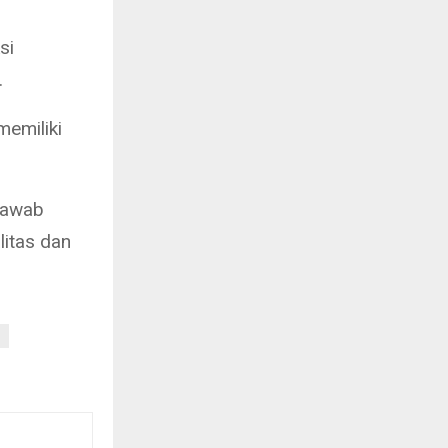
d
si
.
emiliki
jawab
litas dan