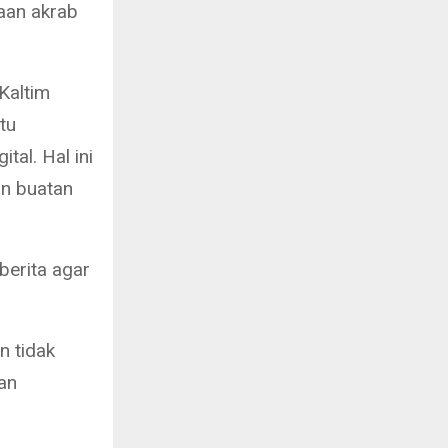
paan akrab
Kaltim
tu
tal. Hal ini
an buatan
berita agar
n tidak
an