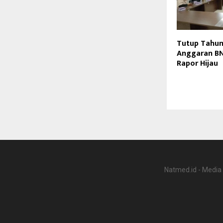
Tutup Tahun
Anggaran B
Rapor Hijau
Natmed.id - Media