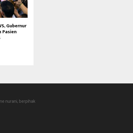
WS, Gubernur
n Pasien
s
e nurani, berpihak