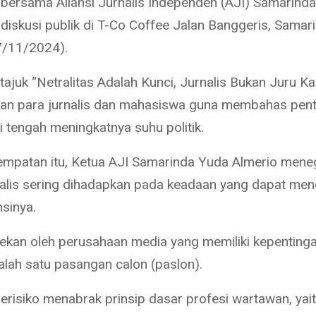
bersama Aliansi Jurnalis Independen (AJI) Samarinda
diskusi publik di T-Co Coffee Jalan Banggeris, Samari
7/11/2024).
rtajuk “Netralitas Adalah Kunci, Jurnalis Bukan Juru 
tkan para jurnalis dan mahasiswa guna membahas pen
di tengah meningkatnya suhu politik.
mpatan itu, Ketua AJI Samarinda Yuda Almerio men
alis sering dihadapkan pada keadaan yang dapat men
sinya.
itekan oleh perusahaan media yang memiliki kepentinga
alah satu pasangan calon (paslon).
 berisiko menabrak prinsip dasar profesi wartawan, yai