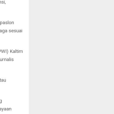
si,
 paslon
jaga sesuai
WI) Kaltim
urnalis
tau
g
cayaan