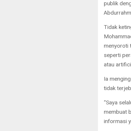
publik den
Abdurrahm
Tidak keti
Mohammad S
menyoroti t
seperti pe
atau artific
Ia menginga
tidak terj
“Saya sela
membuat be
informasi y