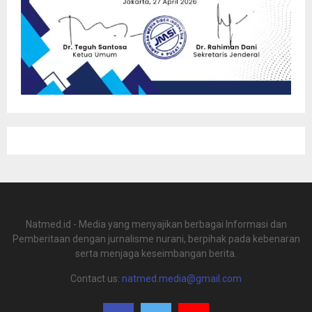
Natmed.id - Media yang menyajikan berbagai Informasi dan
Pemberitaan dengan jurnalisme nurani, berpihak pada kebenaran
serta menjaga keseimbangan berita.
Contact us:
natmed.media@gmail.com