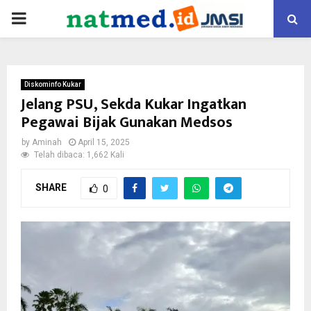
PRIMARY
MENU
Diskominfo Kukar
Jelang PSU, Sekda Kukar Ingatkan
Pegawai Bijak Gunakan Medsos
by
Aminah
April 15, 2025
Telah dibaca: 1,662 Kali
SHARE
0