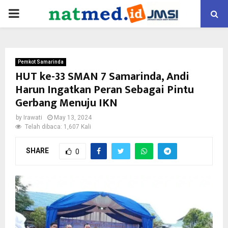
PRIMARY
MENU
Pemkot Samarinda
HUT ke-33 SMAN 7 Samarinda, Andi
Harun Ingatkan Peran Sebagai Pintu
Gerbang Menuju IKN
by
Irawati
May 13, 2024
Telah dibaca: 1,607 Kali
SHARE
0