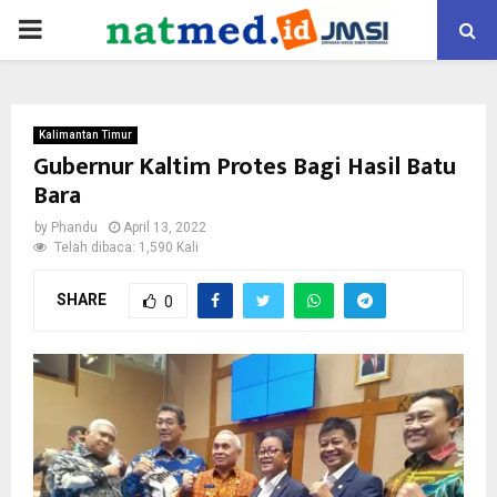
PRIMARY
MENU
Kalimantan Timur
Gubernur Kaltim Protes Bagi Hasil Batu
Bara
by
Phandu
April 13, 2022
Telah dibaca: 1,590 Kali
SHARE
0