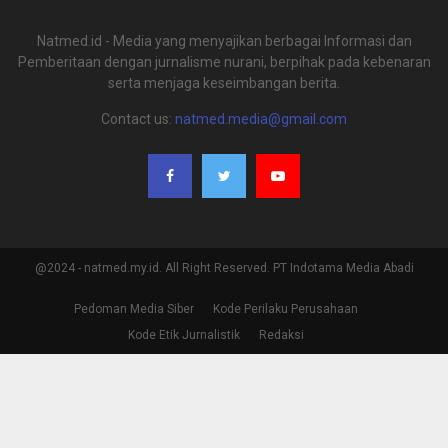
Natmed.id - Media yang menyajikan berbagai Informasi dan
Pemberitaan dengan jurnalisme nurani, berpihak pada kebenaran
serta menjaga keseimbangan berita.
Contact us:
natmed.media@gmail.com
@2024 - natmed.my.id. All Right Reserved. PT Indotama Media Abadi
Pedoman Media Siber
Kode Perilaku Perusahaan
Kode Etik Jurnalistik
Redaksi