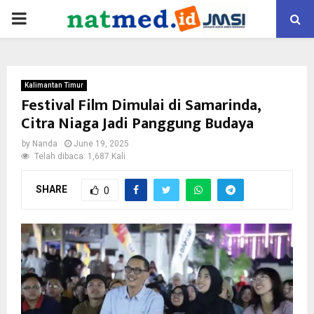
PRIMARY
MENU
Kalimantan Timur
Festival Film Dimulai di Samarinda,
Citra Niaga Jadi Panggung Budaya
by
Nanda
June 19, 2025
Telah dibaca: 1,687 Kali
SHARE
0