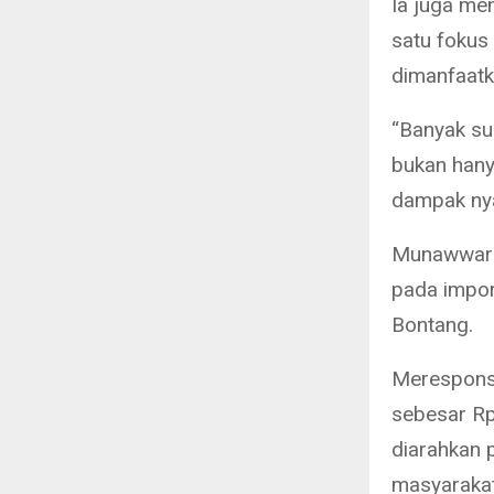
Ia juga men
satu fokus
dimanfaatk
“Banyak sum
bukan hany
dampak nya
Munawwar b
pada impor
Bontang.
Merespons 
sebesar Rp
diarahkan 
masyarakat