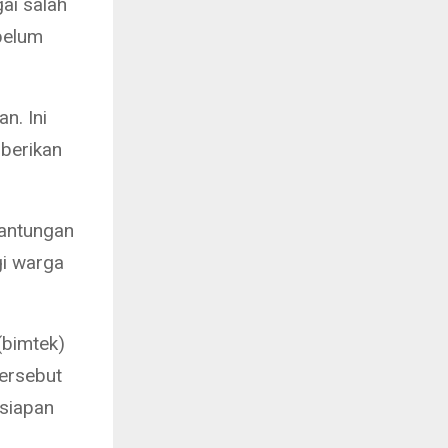
ai salah
 belum
n. Ini
mberikan
gantungan
gi warga
(bimtek)
ersebut
esiapan