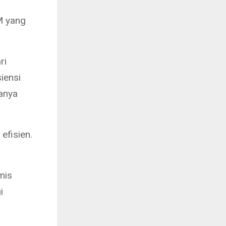
M yang
ri
iensi
anya
efisien.
mis
i