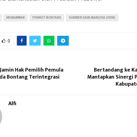
MUNAWWAR
PEMKOT BONTANG
SUMBER DAYA MANUSIA (SDM)
0
amin Hak Pemilih Pemula
Bertandang ke Ka
ada Bontang Terintegrasi
Mantapkan Sinergi P
Kabupat
Alfi