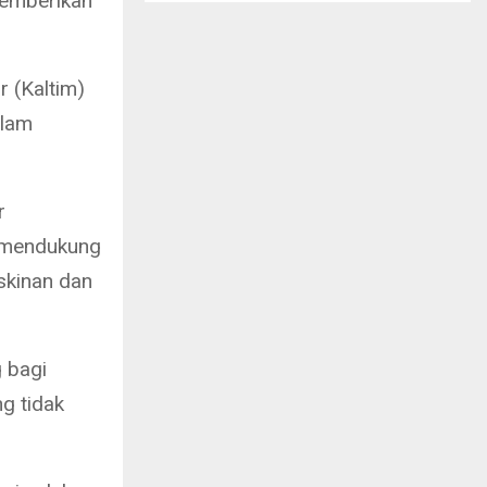
memberikan
 (Kaltim)
alam
r
k mendukung
iskinan dan
g bagi
g tidak