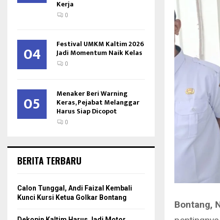
Kerja
0
Festival UMKM Kaltim 2026
04
Jadi Momentum Naik Kelas
0
Menaker Beri Warning
05
Keras, Pejabat Melanggar
Harus Siap Dicopot
0
BERITA TERBARU
Calon Tunggal, Andi Faizal Kembali
Kunci Kursi Ketua Golkar Bontang
Bontang, 
Dekopin Kaltim Harus Jadi Motor