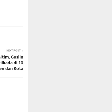
NEXT POST
ltim, Guslin
ilkada di 10
en dan Kota