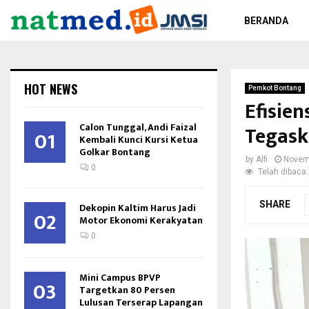
BERANDA
HOT NEWS
Pemkot Bontang
Efisie
Calon Tunggal, Andi Faizal
Tegask
01
Kembali Kunci Kursi Ketua
Golkar Bontang
by
Alfi
Novem
0
Telah dibaca:
SHARE
Dekopin Kaltim Harus Jadi
02
Motor Ekonomi Kerakyatan
0
Mini Campus BPVP
03
Targetkan 80 Persen
Lulusan Terserap Lapangan