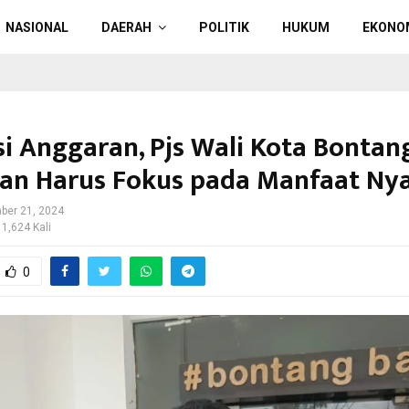
NASIONAL
DAERAH
POLITIK
HUKUM
EKONO
nsi Anggaran, Pjs Wali Kota Bontan
an Harus Fokus pada Manfaat Ny
ber 21, 2024
 1,624 Kali
0