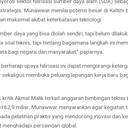
yoroti sektor hilirisasi sumber daya alam (SDA) sebag
 strategis. Munawwar menilai potensi besar di Kaltim
an maksimal akibat keterbatasan teknologi.
ber daya yang bisa diolah sendiri, tapi belum dilakuka
a soal teknis, tapi tentang bagaimana langkah ini me
ta bagi negara dan masyarakat,” paparnya.
erharap upaya hilirisasi ini dapat mengurangi keter
 sekaligus membuka peluang lapangan kerja baru ba
kritik Akmal Malik terkait anggaran bimbingan teknis 
162,9 miliar, Munawwar menyarankan agar kegiatan t
pada pelatihan praktis yang mendorong inovasi dan k
 menghadapi persaingan global.