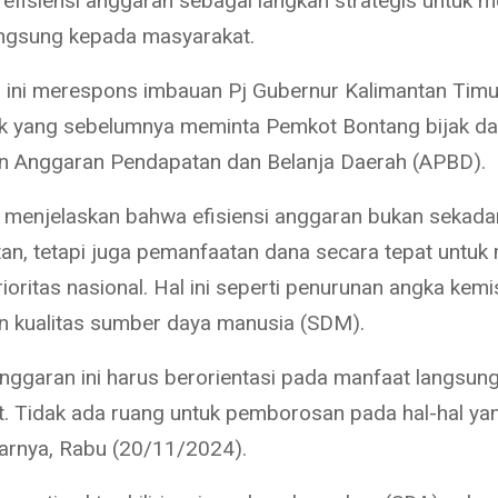
 efisiensi anggaran sebagai langkah strategis untuk 
ngsung kepada masyarakat.
ini merespons imbauan Pj Gubernur Kalimantan Timur
k yang sebelumnya meminta Pemkot Bontang bijak d
n Anggaran Pendapatan dan Belanja Daerah (APBD).
enjelaskan bahwa efisiensi anggaran bukan sekada
n, tetapi juga pemanfaatan dana secara tepat untu
ioritas nasional. Hal ini seperti penurunan angka kem
n kualitas sumber daya manusia (SDM).
 anggaran ini harus berorientasi pada manfaat langsun
. Tidak ada ruang untuk pemborosan pada hal-hal yan
ujarnya, Rabu (20/11/2024).