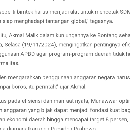
 seperti bimtek harus menjadi alat untuk mencetak SD
an siap menghadapi tantangan global,” tegasnya.
itu, Akmal Malik dalam kunjungannya ke Bontang seha
, Selasa (19/11/2024), mengingatkan pentingnya efis
ggunaan APBD agar program-program daerah tidak h
malitas.
den mengarahkan penggunaan anggaran negara harus 
ai boros, itu perintah,” ujar Akmal.
us pada efisiensi dan manfaat nyata, Munawwar opti
n anggaran yang bijak dapat menjadi fondasi kuat bag
n ekonomi daerah hingga mencapai target 8 persen,
a diamanatkan oleh Presiden Prabowo.