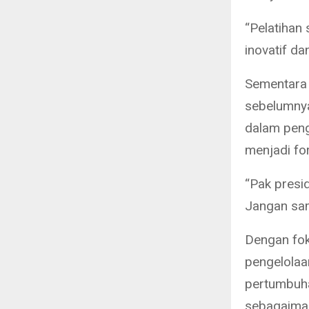
“Pelatihan
inovatif d
Sementara 
sebelumnya
dalam pen
menjadi for
“Pak presi
Jangan samp
Dengan fok
pengelolaa
pertumbuha
sebagaiman