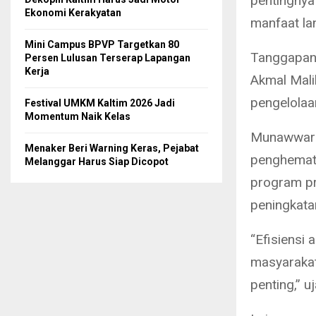
pentingnya
Ekonomi Kerakyatan
manfaat la
Mini Campus BPVP Targetkan 80
Tanggapan 
Persen Lulusan Terserap Lapangan
Kerja
Akmal Mali
pengelolaa
Festival UMKM Kaltim 2026 Jadi
Momentum Naik Kelas
Munawwar m
Menaker Beri Warning Keras, Pejabat
penghemata
Melanggar Harus Siap Dicopot
program pr
peningkata
“Efisiensi
masyarakat
penting,” 