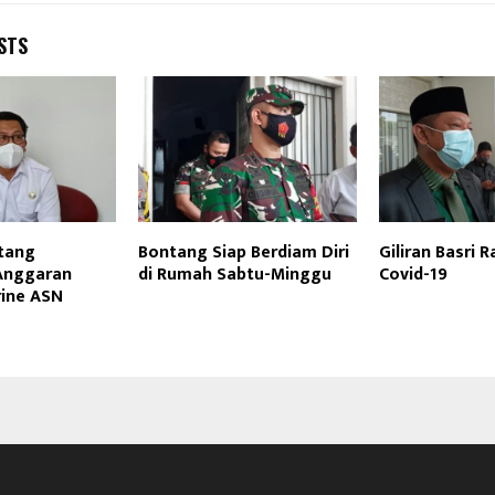
STS
tang
Bontang Siap Berdiam Diri
Giliran Basri R
Anggaran
di Rumah Sabtu-Minggu
Covid-19
rine ASN