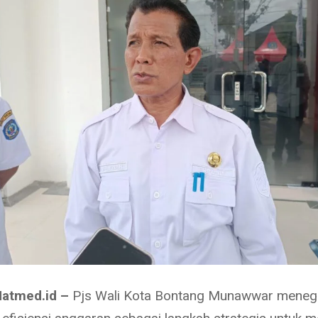
Natmed.id –
Pjs Wali Kota Bontang Munawwar meneg