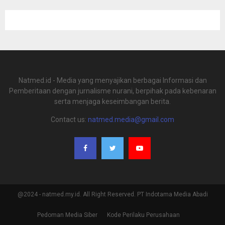
Natmed.id - Media yang menyajikan berbagai Informasi dan
Pemberitaan dengan jurnalisme nurani, berpihak pada kebenaran
serta menjaga keseimbangan berita.
Contact us:
natmed.media@gmail.com
@2024 - natmed.my.id. All Right Reserved. PT Indotama Media Abadi
Pedoman Media Siber
Kode Perilaku Perusahaan