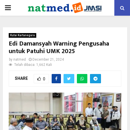
PRIMARY
MENU
Kutai Kartanegara
Edi Damansyah Warning Pengusaha
untuk Patuhi UMK 2025
by
natmed
December 21, 2024
Telah dibaca: 1,662 Kali
SHARE
0