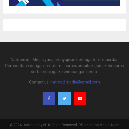
Natmed.id - Media yang menyajikan berbagai Informasi dan
Pemberitaan dengan jurnalisme nurani, berpihak pada kebenaran
serta menjaga keseimbangan berita.
Contact us:
natmed.media@gmail.com
@2024 - natmed.my.id. All Right Reserved. PT Indotama Media Abadi