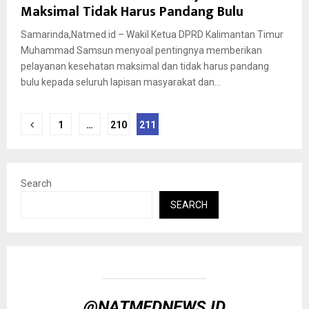
Maksimal Tidak Harus Pandang Bulu
Samarinda,Natmed.id – Wakil Ketua DPRD Kalimantan Timur
Muhammad Samsun menyoal pentingnya memberikan
pelayanan kesehatan maksimal dan tidak harus pandang
bulu kepada seluruh lapisan masyarakat dan...
Posts
1
…
210
211
pagination
Search
SEARCH
@NATMEDNEWS.ID