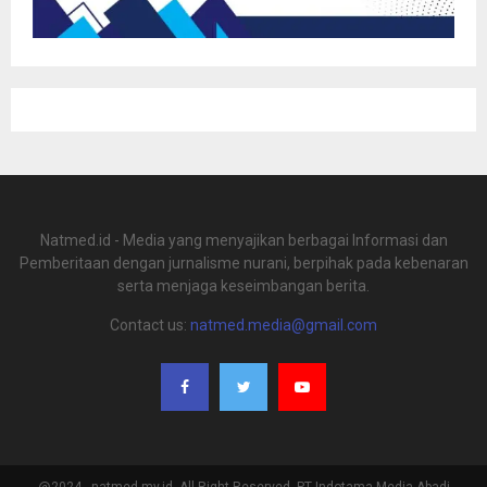
Natmed.id - Media yang menyajikan berbagai Informasi dan
Pemberitaan dengan jurnalisme nurani, berpihak pada kebenaran
serta menjaga keseimbangan berita.
Contact us:
natmed.media@gmail.com