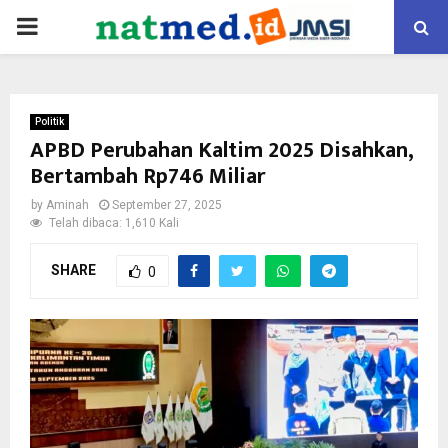
PRIMARY
MENU
Politik
APBD Perubahan Kaltim 2025 Disahkan,
Bertambah Rp746 Miliar
by
Aminah
September 27, 2025
Telah dibaca: 1,610 Kali
SHARE
0