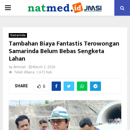
PRIMARY
MENU
Samarinda
Tambahan Biaya Fantastis Terowongan
Samarinda Belum Bebas Sengketa
Lahan
by
Aminah
March 2, 2026
Telah dibaca: 1,672 Kali
SHARE
0