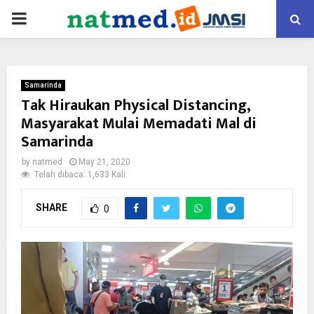
PRIMARY
MENU
Samarinda
Tak Hiraukan Physical Distancing,
Masyarakat Mulai Memadati Mal di
Samarinda
by
natmed
May 21, 2020
Telah dibaca: 1,633 Kali
SHARE
0