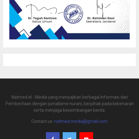
Natmed.id - Media yang menyajikan berbagai Informasi dan
Pemberitaan dengan jurnalisme nurani, berpihak pada kebenaran
serta menjaga keseimbangan berita.
Contact us:
natmed.media@gmail.com