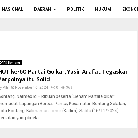
NASIONAL
DAERAH
POLITIK
HUKUM
EKONO
DPRD Bontang
HUT ke-60 Partai Golkar, Yasir Arafat Tegaskan
Parpolnya itu Solid
by
Alfi
November 16, 2024
0
363
Bontang, Natmed.id – Ribuan peserta “Senam Partai Golkar”
memadati Lapangan Berbas Pantai, Kecamatan Bontang Selatan,
Kota Bontang, Kalimantan Timur (Kaltim), Sabtu (16/11/2024).
egiatan yang digelar...