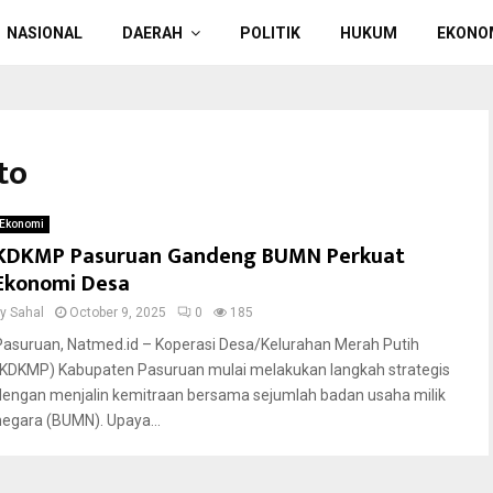
NASIONAL
DAERAH
POLITIK
HUKUM
EKONO
to
Ekonomi
KDKMP Pasuruan Gandeng BUMN Perkuat
Ekonomi Desa
by
Sahal
October 9, 2025
0
185
Pasuruan, Natmed.id – Koperasi Desa/Kelurahan Merah Putih
(KDKMP) Kabupaten Pasuruan mulai melakukan langkah strategis
dengan menjalin kemitraan bersama sejumlah badan usaha milik
negara (BUMN). Upaya...